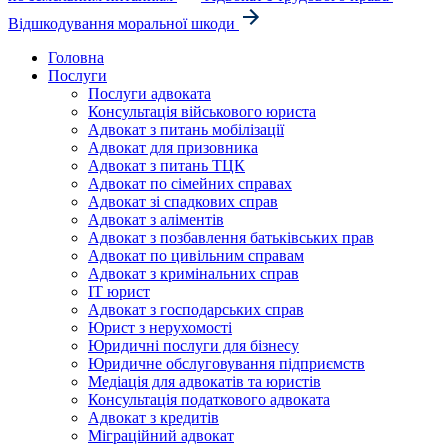
Відшкодування моральної шкоди
Головна
Послуги
Послуги адвоката
Консультація військового юриста
Адвокат з питань мобілізації
Адвокат для призовника
Адвокат з питань ТЦК
Адвокат по сімейних справах
Адвокат зі спадкових справ
Адвокат з аліментів
Адвокат з позбавлення батьківських прав
Адвокат по цивільним справам
Адвокат з кримінальних справ
IT юрист
Адвокат з господарських справ
Юрист з нерухомості
Юридичні послуги для бізнесу
Юридичне обслуговування підприємств
Медіація для адвокатів та юристів
Консультація податкового адвоката
Адвокат з кредитів
Міграційний адвокат