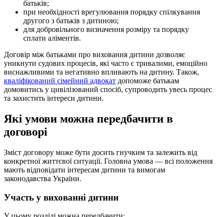
батьків;
при необхідності врегулювання порядку спілкування
другого з батьків з дитиною;
для добровільного визначення розміру та порядку
сплати аліментів.
Договір між батьками про виховання дитини дозволяє
уникнути судових процесів, які часто є тривалими, емоційно
виснажливими та негативно впливають на дитину. Також,
кваліфікований сімейний адвокат
допоможе батькам
домовитись у цивілізований спосіб, супроводить увесь процес
та захистить інтереси дитини.
Які умови можна передбачити в
договорі
Зміст договору може бути досить гнучким та залежить від
конкретної життєвої ситуації. Головна умова — всі положення
мають відповідати інтересам дитини та вимогам
законодавства України.
Участь у вихованні дитини
У цьому розділі можна передбачити: