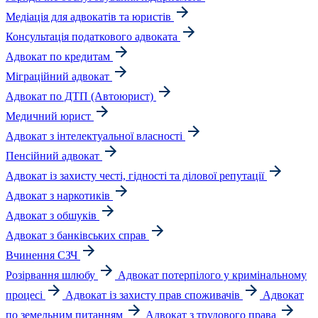
Медіація для адвокатів та юристів
Консультація податкового адвоката
Адвокат по кредитам
Міграційний адвокат
Адвокат по ДТП (Автоюрист)
Медичний юрист
Адвокат з інтелектуальної власності
Пенсійний адвокат
Адвокат із захисту честі, гідності та ділової репутації
Адвокат з наркотиків
Адвокат з обшуків
Адвокат з банківських справ
Вчинення СЗЧ
Розірвання шлюбу
Адвокат потерпілого у кримінальному
процесі
Адвокат із захисту прав споживачів
Адвокат
по земельним питанням
Адвокат з трудового права