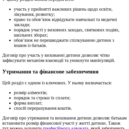
участь у прийнятті важливих рішень щодо освіти,
лікування, розвитку;
право та обов’язок відвідувати навчальні та медичні
заклади;
порядок участі у виховних заходах, святкових подіях,
шкільних зборах;
обов’язок не перешкоджати спілкуванню дитини з
іншим із батьків.
Договір про участь у вихованні дитини дозволяє чітко
зафіксувати механізм взаємодії та уникнути маніпуляцій.
Утримання та фінансове забезпечення
Цей розділ є одним із ключових. У ньому визначається:
розмір аліментів;
порядок та строки їх сплати;
форма виплат;
спосіб перерахування коштів.
Договір про утримання та виховання дитини дозволяє батькам
встановити розмір фінансової участі у житті дитини. Також
тут можна залучити
професійного адвоката
, який забезпечить