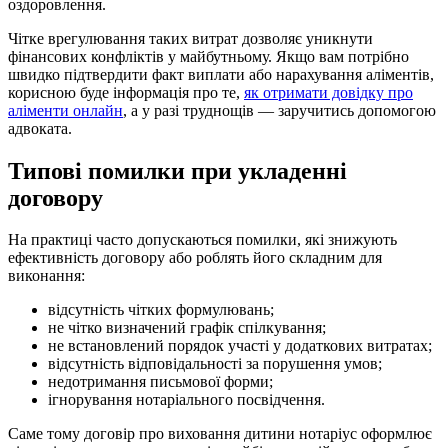
оздоровлення.
Чітке врегулювання таких витрат дозволяє уникнути
фінансових конфліктів у майбутньому. Якщо вам потрібно
швидко підтвердити факт виплати або нарахування аліментів,
корисною буде інформація про те,
як отримати довідку про
аліменти онлайн
, а у разі труднощів — заручитись допомогою
адвоката.
Типові помилки при укладенні
договору
На практиці часто допускаються помилки, які знижують
ефективність договору або роблять його складним для
виконання:
відсутність чітких формулювань;
не чітко визначений графік спілкування;
не встановлений порядок участі у додаткових витратах;
відсутність відповідальності за порушення умов;
недотримання письмової форми;
ігнорування нотаріального посвідчення.
Саме тому договір про виховання дитини нотаріус оформлює