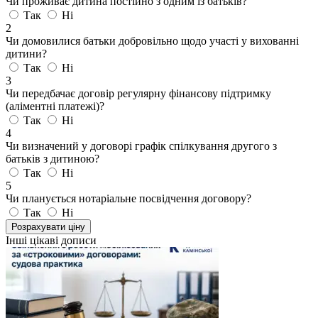
Чи проживає дитина постійно з одним із батьків?
Так
Ні
2
Чи домовилися батьки добровільно щодо участі у вихованні
дитини?
Так
Ні
3
Чи передбачає договір регулярну фінансову підтримку
(аліментні платежі)?
Так
Ні
4
Чи визначений у договорі графік спілкування другого з
батьків з дитиною?
Так
Ні
5
Чи планується нотаріальне посвідчення договору?
Так
Ні
Розрахувати ціну
Інші цікаві дописи