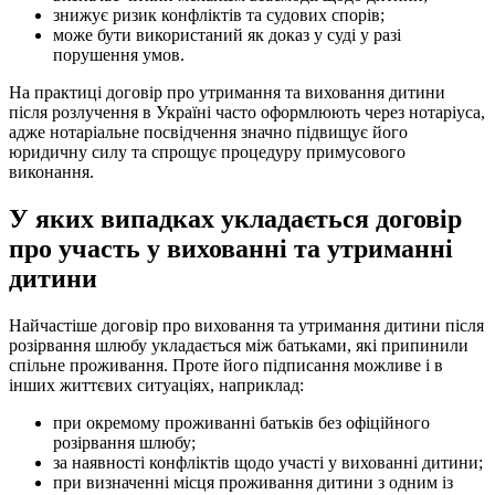
знижує ризик конфліктів та судових спорів;
може бути використаний як доказ у суді у разі
порушення умов.
На практиці договір про утримання та виховання дитини
після розлучення в Україні часто оформлюють через нотаріуса,
адже нотаріальне посвідчення значно підвищує його
юридичну силу та спрощує процедуру примусового
виконання.
У яких випадках укладається договір
про участь у вихованні та утриманні
дитини
Найчастіше договір про виховання та утримання дитини після
розірвання шлюбу укладається між батьками, які припинили
спільне проживання. Проте його підписання можливе і в
інших життєвих ситуаціях, наприклад:
при окремому проживанні батьків без офіційного
розірвання шлюбу;
за наявності конфліктів щодо участі у вихованні дитини;
при визначенні місця проживання дитини з одним із