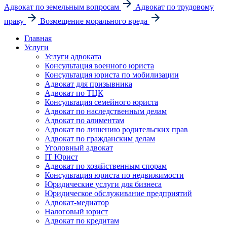
Адвокат по земельным вопросам
Адвокат по трудовому
праву
Возмещение морального вреда
Главная
Услуги
Услуги адвоката
Консультация военного юриста
Консультация юриста по мобилизации
Адвокат для призывника
Адвокат по ТЦК
Консультация семейного юриста
Адвокат по наследственным делам
Адвокат по алиментам
Адвокат по лишению родительских прав
Адвокат по гражданским делам
Уголовный адвокат
IT Юрист
Адвокат по хозяйственным спорам
Консультация юриста по недвижимости
Юридические услуги для бизнеса
Юридическое обслуживание предприятий
Адвокат-медиатор
Налоговый юрист
Адвокат по кредитам