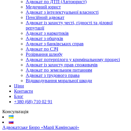
Адвокат по ДТП (Автоюрист)
Медичний юрист
Адвокат з інтелектуальної власності
Пенсійний адвокат
Адвокат із захисту честі, гідності та ділової
репутації
Адвокат з наркотиків
Адвокат з обшуків
Адвокат з банківських справ
Адвокат по СЗЧ
Розірвання шлюбу
Адвокат потерпілого у кримінальному процесі
Адвокат із захисту прав споживачів
Адвокат по земельним питанням
Адвокат з трудового права
Відшкодування моральної шкоди
Ціни
Контакти
Блог
+380 (68) 710 02 91
Консультація
Адвокатське Бюро «Марії Камінської»