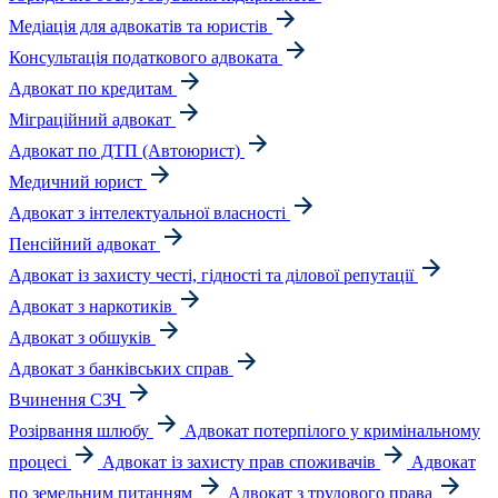
Медіація для адвокатів та юристів
Консультація податкового адвоката
Адвокат по кредитам
Міграційний адвокат
Адвокат по ДТП (Автоюрист)
Медичний юрист
Адвокат з інтелектуальної власності
Пенсійний адвокат
Адвокат із захисту честі, гідності та ділової репутації
Адвокат з наркотиків
Адвокат з обшуків
Адвокат з банківських справ
Вчинення СЗЧ
Розірвання шлюбу
Адвокат потерпілого у кримінальному
процесі
Адвокат із захисту прав споживачів
Адвокат
по земельним питанням
Адвокат з трудового права