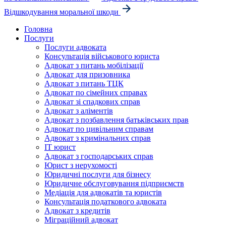
Відшкодування моральної шкоди
Головна
Послуги
Послуги адвоката
Консультація військового юриста
Адвокат з питань мобілізації
Адвокат для призовника
Адвокат з питань ТЦК
Адвокат по сімейних справах
Адвокат зі спадкових справ
Адвокат з аліментів
Адвокат з позбавлення батьківських прав
Адвокат по цивільним справам
Адвокат з кримінальних справ
IT юрист
Адвокат з господарських справ
Юрист з нерухомості
Юридичні послуги для бізнесу
Юридичне обслуговування підприємств
Медіація для адвокатів та юристів
Консультація податкового адвоката
Адвокат з кредитів
Міграційний адвокат