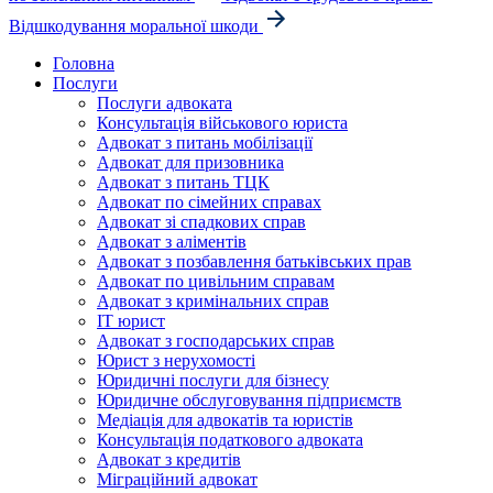
Відшкодування моральної шкоди
Головна
Послуги
Послуги адвоката
Консультація військового юриста
Адвокат з питань мобілізації
Адвокат для призовника
Адвокат з питань ТЦК
Адвокат по сімейних справах
Адвокат зі спадкових справ
Адвокат з аліментів
Адвокат з позбавлення батьківських прав
Адвокат по цивільним справам
Адвокат з кримінальних справ
IT юрист
Адвокат з господарських справ
Юрист з нерухомості
Юридичні послуги для бізнесу
Юридичне обслуговування підприємств
Медіація для адвокатів та юристів
Консультація податкового адвоката
Адвокат з кредитів
Міграційний адвокат