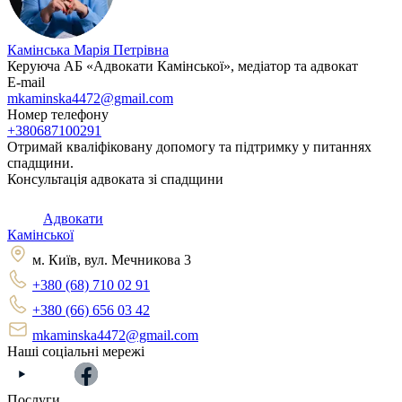
Камінська Марія Петрівна
Керуюча АБ «Адвокати Камінської», медіатор та адвокат
E-mail
mkaminska4472@gmail.com
Номер телефону
+380687100291
Отримай кваліфіковану допомогу та підтримку у питаннях
спадщини.
Консультація адвоката зі спадщини
Адвокати
Камінської
м. Київ, вул. Мечникова 3
+380 (68) 710 02 91
+380 (66) 656 03 42
mkaminska4472@gmail.com
Наші соціальні мережі
Послуги