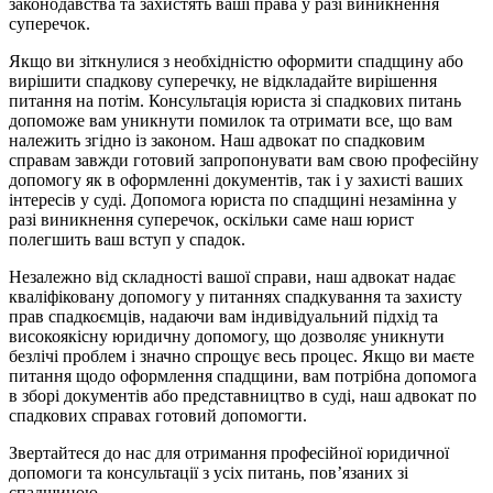
законодавства та захистять ваші права у разі виникнення
суперечок.
Якщо ви зіткнулися з необхідністю оформити спадщину або
вирішити спадкову суперечку, не відкладайте вирішення
питання на потім. Консультація юриста зі спадкових питань
допоможе вам уникнути помилок та отримати все, що вам
належить згідно із законом. Наш адвокат по спадковим
справам завжди готовий запропонувати вам свою професійну
допомогу як в оформленні документів, так і у захисті ваших
інтересів у суді. Допомога юриста по спадщині незамінна у
разі виникнення суперечок, оскільки саме наш юрист
полегшить ваш вступ у спадок.
Незалежно від складності вашої справи, наш адвокат надає
кваліфіковану допомогу у питаннях спадкування та захисту
прав спадкоємців, надаючи вам індивідуальний підхід та
високоякісну юридичну допомогу, що дозволяє уникнути
безлічі проблем і значно спрощує весь процес. Якщо ви маєте
питання щодо оформлення спадщини, вам потрібна допомога
в зборі документів або представництво в суді, наш адвокат по
спадкових справах готовий допомогти.
Звертайтеся до нас для отримання професійної юридичної
допомоги та консультації з усіх питань, пов’язаних зі
спадщиною.