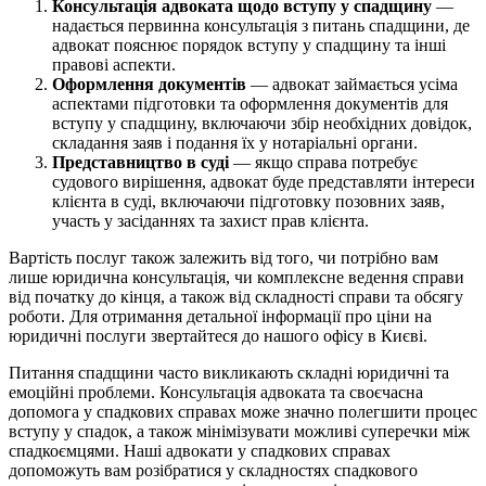
Консультація адвоката щодо вступу у спадщину
—
надається первинна консультація з питань спадщини, де
адвокат пояснює порядок вступу у спадщину та інші
правові аспекти.
Оформлення документів
— адвокат займається усіма
аспектами підготовки та оформлення документів для
вступу у спадщину, включаючи збір необхідних довідок,
складання заяв і подання їх у нотаріальні органи.
Представництво в суді
— якщо справа потребує
судового вирішення, адвокат буде представляти інтереси
клієнта в суді, включаючи підготовку позовних заяв,
участь у засіданнях та захист прав клієнта.
Вартість послуг також залежить від того, чи потрібно вам
лише юридична консультація, чи комплексне ведення справи
від початку до кінця, а також від складності справи та обсягу
роботи. Для отримання детальної інформації про ціни на
юридичні послуги звертайтеся до нашого офісу в Києві.
Питання спадщини часто викликають складні юридичні та
емоційні проблеми. Консультація адвоката та своєчасна
допомога у спадкових справах може значно полегшити процес
вступу у спадок, а також мінімізувати можливі суперечки між
спадкоємцями. Наші адвокати у спадкових справах
допоможуть вам розібратися у складностях спадкового