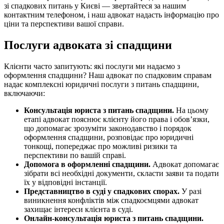
зі спадкових питань у Києві — звертайтеся за нашим
контактним телефоном, і наш адвокат надасть інформацію про
ціни та перспективи вашої справи.
Послуги адвоката зі спадщини
Клієнти часто запитують: які послуги ми надаємо з
оформлення спадщини? Наш адвокат по спадковим справам
надає комплексні юридичні послуги з питань спадщини,
включаючи:
Консультація юриста з питань спадщини.
На цьому
етапі адвокат пояснює клієнту його права і обов’язки,
що допомагає зрозуміти законодавство і порядок
оформлення спадщини, розповідає про юридичні
тонкощі, попереджає про можливі ризики та
перспективи по вашій справі.
Допомога в оформленні спадщини.
Адвокат допомагає
зібрати всі необхідні документи, скласти заяви та подати
їх у відповідні інстанції.
Представництво в суді у спадкових спорах.
У разі
виникнення конфліктів між спадкоємцями адвокат
захищає інтереси клієнта в суді.
Онлайн-консультація юриста з питань спадщини.