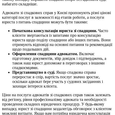
набагато складніше.
Адвокати зі спадкових справ у Києві пропонують різні цінові
категорії послуг в залежності від етапів роботи, а послуги
юриста з питань спадщини можуть бути такими:
Початкова консультація юриста зі спадщини.
Часто
клієнти звертаються із запитами про консультацію
юриста щодо поділу спадщини або інших питань. Вони
отримують відповіді на основні питання та рекомендації
щодо подальших дій.
Оформлення спадщини адвокатом.
Включає
підготовку документів, збір довідок і підтверджень, а
також наш юрист допоможе в переговорах з іншими
спадкоємцями.
Представництво в суді.
Якщо спадкова справа
переростає в спір, вартість послуг значно зростає,
оскільки адвокат бере участь у судових засіданнях і
захищає інтереси клієнта.
Ціни на послуги адвокатів зі спадкових справ також залежать
від регіону, рівня професіоналізму адвоката та необхідності
проведення складних юридичних процедур. У будь-якому
випадку, юрист зі спадщини заздалегідь обговорює з клієнтом
можливі витрати. Якщо вам потрібна юридична консультація