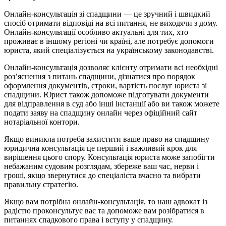
Онлайн-консультація зі спадщини — це зручний і швидкий
спосіб отримати відповіді на всі питання, не виходячи з дому.
Онлайн-консультації особливо актуальні для тих, хто
проживає в іншому регіоні чи країні, але потребує допомоги
юриста, який спеціалізується на українському законодавстві.
Онлайн-консультація дозволяє клієнту отримати всі необхідні
роз’яснення з питань спадщини, дізнатися про порядок
оформлення документів, строки, вартість послуг юриста зі
спадщини. Юрист також допоможе підготувати документи
для відправлення в суд або інші інстанції або ви також можете
подати заяву на спадщину онлайн через офіційний сайт
нотаріальної контори.
Якщо виникла потреба захистити ваше право на спадщину —
юридична консультація це перший і важливий крок для
вирішення цього спору. Консультація юриста може запобігти
небажаним судовим розглядам, збереже ваш час, нерви і
гроші, якщо звернутися до спеціаліста вчасно та вибрати
правильну стратегію.
Якщо вам потрібна онлайн-консультація, то наш адвокат із
радістю проконсультує вас та допоможе вам розібратися в
питаннях спадкового права і вступу у спадщину.