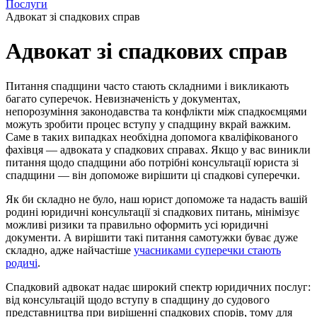
Послуги
Адвокат зі спадкових справ
Адвокат зі спадкових справ
Питання спадщини часто стають складними і викликають
багато суперечок. Невизначеність у документах,
непорозуміння законодавства та конфлікти між спадкоємцями
можуть зробити процес вступу у спадщину вкрай важким.
Саме в таких випадках необхідна допомога кваліфікованого
фахівця — адвоката у спадкових справах. Якщо у вас виникли
питання щодо спадщини або потрібні консультації юриста зі
спадщини — він допоможе вирішити ці спадкові суперечки.
Як би складно не було, наш юрист допоможе та надасть вашій
родині юридичні консультації зі спадкових питань, мінімізує
можливі ризики та правильно оформить усі юридичні
документи. А вирішити такі питання самотужки буває дуже
складно, адже найчастіше
учасниками суперечки стають
родичі
.
Спадковий адвокат надає широкий спектр юридичних послуг:
від консультацій щодо вступу в спадщину до судового
представництва при вирішенні спадкових спорів, тому для