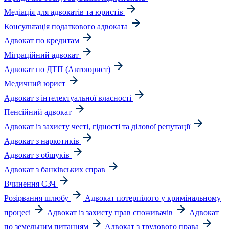
Медіація для адвокатів та юристів
Консультація податкового адвоката
Адвокат по кредитам
Міграційний адвокат
Адвокат по ДТП (Автоюрист)
Медичний юрист
Адвокат з інтелектуальної власності
Пенсійний адвокат
Адвокат із захисту честі, гідності та ділової репутації
Адвокат з наркотиків
Адвокат з обшуків
Адвокат з банківських справ
Вчинення СЗЧ
Розірвання шлюбу
Адвокат потерпілого у кримінальному
процесі
Адвокат із захисту прав споживачів
Адвокат
по земельним питанням
Адвокат з трудового права