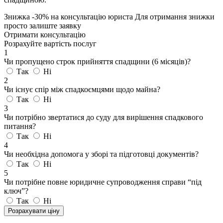
Знижка
-30%
на консультацію юриста
Для отримання знижки
просто залиште заявку
Отримати консультацію
Розрахуйте вартість послуг
1
Чи пропущено строк прийняття спадщини (6 місяців)?
Так
Ні
2
Чи існує спір між спадкоємцями щодо майна?
Так
Ні
3
Чи потрібно звертатися до суду для вирішення спадкового
питання?
Так
Ні
4
Чи необхідна допомога у зборі та підготовці документів?
Так
Ні
5
Чи потрібне повне юридичне супроводження справи “під
ключ”?
Так
Ні
Розрахувати ціну