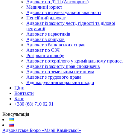
Адвокат по ДТП (Автоюрист)
Медичний юрист
Адвокат з інтелектуальної власності
Пенсійний адвокат
Адвокат із захисту честі, гідності та ділової
репутації
Адвокат з наркотиків
Адвокат з обшуків
Адвокат з банківських справ
Адвокат по СЗЧ
Розірвання шлюбу
Адвокат потерпілого у кримінальному процесі
Адвокат із захисту прав споживачів
Адвокат по земельним питанням
Адвокат з трудового права
Відшкодування моральної шкоди
Ціни
Контакти
Блог
+380 (68) 710 02 91
Консультація
Адвокатське Бюро «Марії Камінської»