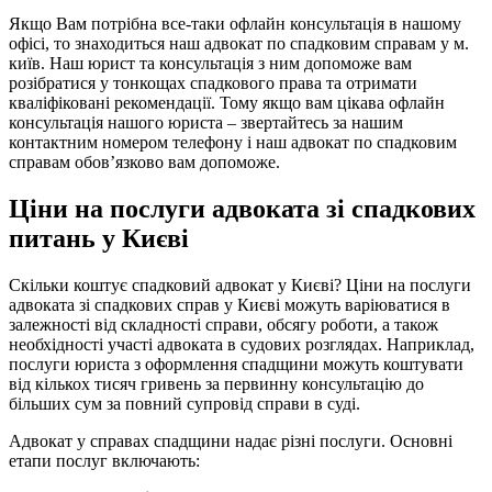
Якщо Вам потрібна все-таки офлайн консультація в нашому
офісі, то знаходиться наш адвокат по спадковим справам у м.
київ. Наш юрист та консультація з ним допоможе вам
розібратися у тонкощах спадкового права та отримати
кваліфіковані рекомендації. Тому якщо вам цікава офлайн
консультація нашого юриста – звертайтесь за нашим
контактним номером телефону і наш адвокат по спадковим
справам обов’язково вам допоможе.
Ціни на послуги адвоката зі спадкових
питань у Києві
Скільки коштує спадковий адвокат у Києві? Ціни на послуги
адвоката зі спадкових справ у Києві можуть варіюватися в
залежності від складності справи, обсягу роботи, а також
необхідності участі адвоката в судових розглядах. Наприклад,
послуги юриста з оформлення спадщини можуть коштувати
від кількох тисяч гривень за первинну консультацію до
більших сум за повний супровід справи в суді.
Адвокат у справах спадщини надає різні послуги. Основні
етапи послуг включають: