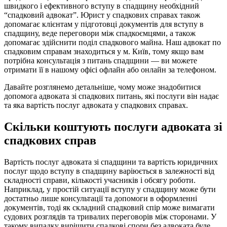
швидкого і ефективного вступу в спадщину необхідний
“спадковий адвокат”. Юрист у спадкових справах також
допомагає клієнтам у підготовці документів для вступу в
спадщину, веде переговори між спадкоємцями, а також
допомагає здійснити поділ спадкового майна. Наш адвокат по
спадковим справам знаходиться у м. Київ, тому якщо вам
потрібна консультація з питань спадщини — ви можете
отримати її в нашому офісі офлайн або онлайн за телефоном.
Давайте розглянемо детальніше, чому може знадобитися
допомога адвоката зі спадкових питань, які послуги він надає
та яка вартість послуг адвоката у спадкових справах.
Скільки коштують послуги адвоката зі
спадкових справ
Вартість послуг адвоката зі спадщини та вартість юридичних
послуг щодо вступу в спадщину варіюється в залежності від
складності справи, кількості учасників і обсягу роботи.
Наприклад, у простій ситуації вступу у спадщину може бути
достатньо лише консультації та допомоги в оформленні
документів, тоді як складний спадковий спір може вимагати
судових розглядів та тривалих переговорів між сторонами. У
такому випадку вирішити спадкові спори без адвоката буде