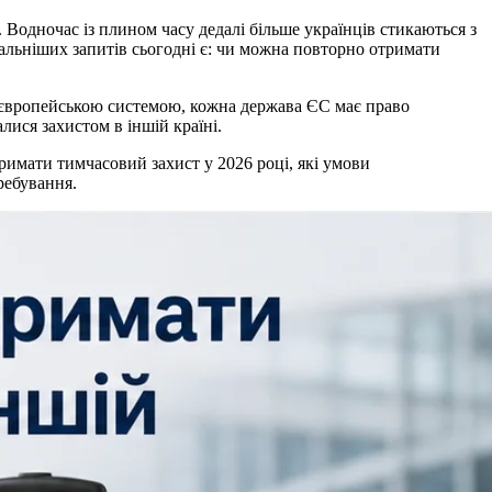
Водночас із плином часу дедалі більше українців стикаються з
альніших запитів сьогодні є: чи можна повторно отримати
ю європейською системою, кожна держава ЄС має право
лися захистом в іншій країні.
римати тимчасовий захист у 2026 році, які умови
ребування.