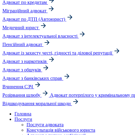
Адвокат по кредитам
Міграційний адвокат
Адвокат по ДТП (Автоюрист)
Медичний юрист
Адвокат з інтелектуальної власності
Пенсійний адвокат
Адвокат із захисту честі, гідності та ділової репутації
Адвокат з наркотиків
Адвокат з обшуків
Адвокат з банківських справ
Вчинення СЗЧ
Розірвання шлюбу
Адвокат потерпілого у кримінальному п
Відшкодування моральної шкоди
Головна
Послуги
Послуги адвоката
Консультація військового юриста