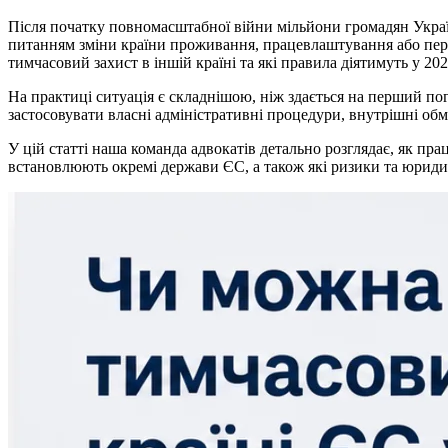
Після початку повномасштабної війни мільйони громадян Украї
питанням зміни країни проживання, працевлаштування або пере
тимчасовий захист в іншій країні та які правила діятимуть у 202
На практиці ситуація є складнішою, ніж здається на перший п
застосовувати власні адміністративні процедури, внутрішні обме
У цій статті наша команда адвокатів детально розглядає, як п
встановлюють окремі держави ЄС, а також які ризики та юридич