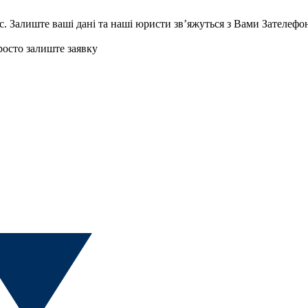
с.
Залиште ваші дані та наші юристи звʼяжуться з Вами
Зателефо
осто залиште заявку