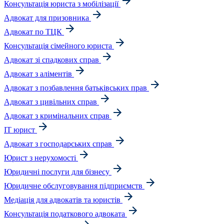
Консультація юриста з мобілізації
Адвокат для призовника
Адвокат по ТЦК
Консультація сімейного юриста
Адвокат зі спадкових справ
Адвокат з аліментів
Адвокат з позбавлення батьківських прав
Адвокат з цивільних справ
Адвокат з кримінальних справ
IT юрист
Адвокат з господарських справ
Юрист з нерухомості
Юридичні послуги для бізнесу
Юридичне обслуговування підприємств
Медіація для адвокатів та юристів
Консультація податкового адвоката