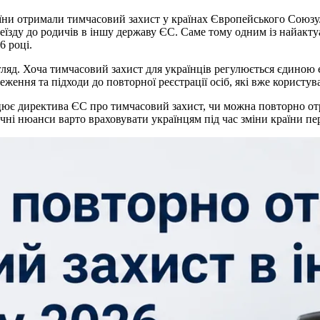
ни отримали тимчасовий захист у країнах Європейського Союзу. 
їзду до родичів в іншу державу ЄС. Саме тому одним із найакту
6 році.
огляд. Хоча тимчасовий захист для українців регулюється єдино
ження та підходи до повторної реєстрації осіб, які вже користува
рацює директива ЄС про тимчасовий захист, чи можна повторно от
ні нюанси варто враховувати українцям під час зміни країни пе