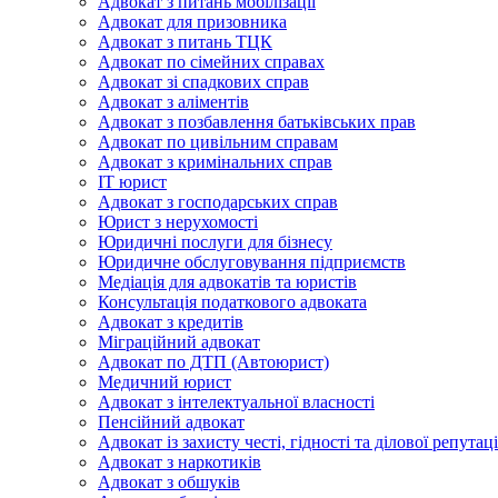
Адвокат з питань мобілізації
Адвокат для призовника
Адвокат з питань ТЦК
Адвокат по сімейних справах
Адвокат зі спадкових справ
Адвокат з аліментів
Адвокат з позбавлення батьківських прав
Адвокат по цивільним справам
Адвокат з кримінальних справ
IT юрист
Адвокат з господарських справ
Юрист з нерухомості
Юридичні послуги для бізнесу
Юридичне обслуговування підприємств
Медіація для адвокатів та юристів
Консультація податкового адвоката
Адвокат з кредитів
Міграційний адвокат
Адвокат по ДТП (Автоюрист)
Медичний юрист
Адвокат з інтелектуальної власності
Пенсійний адвокат
Адвокат із захисту честі, гідності та ділової репутаці
Адвокат з наркотиків
Адвокат з обшуків