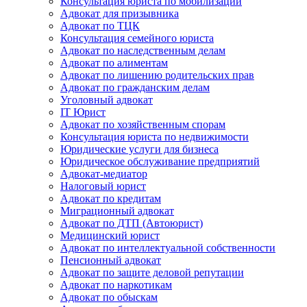
Консультация юриста по мобилизации
Адвокат для призывника
Адвокат по ТЦК
Консультация семейного юриста
Адвокат по наследственным делам
Адвокат по алиментам
Адвокат по лишению родительских прав
Адвокат по гражданским делам
Уголовный адвокат
IT Юрист
Адвокат по хозяйственным спорам
Консультация юриста по недвижимости
Юридические услуги для бизнеса
Юридическое обслуживание предприятий
Адвокат-медиатор
Налоговый юрист
Адвокат по кредитам
Миграционный адвокат
Адвокат по ДТП (Автоюрист)
Медицинский юрист
Адвокат по интеллектуальной собственности
Пенсионный адвокат
Адвокат по защите деловой репутации
Адвокат по наркотикам
Адвокат по обыскам