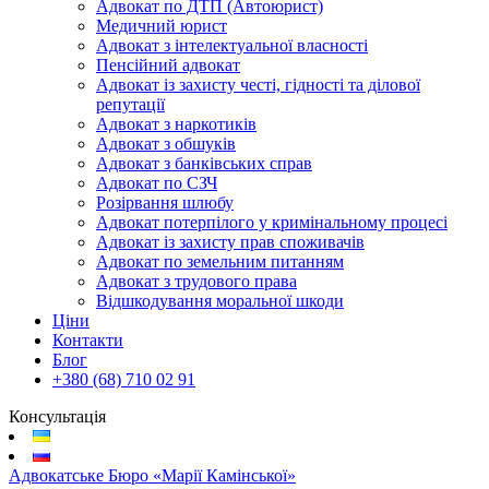
Адвокат по ДТП (Автоюрист)
Медичний юрист
Адвокат з інтелектуальної власності
Пенсійний адвокат
Адвокат із захисту честі, гідності та ділової
репутації
Адвокат з наркотиків
Адвокат з обшуків
Адвокат з банківських справ
Адвокат по СЗЧ
Розірвання шлюбу
Адвокат потерпілого у кримінальному процесі
Адвокат із захисту прав споживачів
Адвокат по земельним питанням
Адвокат з трудового права
Відшкодування моральної шкоди
Ціни
Контакти
Блог
+380 (68) 710 02 91
Консультація
Адвокатське Бюро «Марії Камінської»