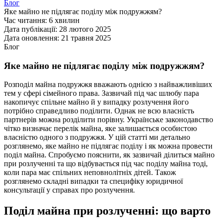
Блог
Яке майно не підлягає поділу між подружжям?
Час читання:
6 хвилин
Дата публікації:
28 лютого 2025
Дата оновлення:
21 травня 2025
Блог
Яке майно не підлягає поділу між подружжям?
Розподіл майна подружжя вважають однією з найважливіших
тем у сфері сімейного права. Зазвичай під час шлюбу пара
накопичує спільне майно й у випадку розлучення його
потрібно справедливо поділити. Однак не всю власність
партнерів можна розділити порівну. Українське законодавство
чітко визначає перелік майна, яке залишається особистою
власністю одного з подружжя. У цій статті ми детально
розглянемо, яке майно не підлягає поділу і як можна провести
поділ майна. Спробуємо пояснити, як зазвичай ділиться майно
при розлученні та що відбувається під час поділу майна тоді,
коли пара має спільних неповнолітніх дітей. Також
розглянемо складні випадки та специфіку юридичної
консультації у справах про розлучення.
Поділ майна при розлученні: що варто