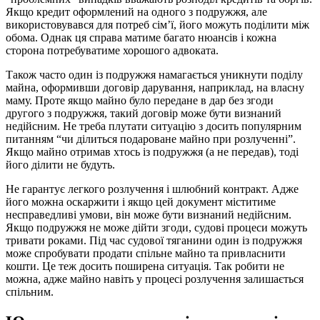
Якщо кредит оформлений на одного з подружжя, але
використовувався для потреб сім’ї, його можуть поділити між
обома. Однак ця справа матиме багато нюансів і кожна
сторона потребуватиме хорошого адвоката.
Також часто один із подружжя намагається уникнути поділу
майна, оформивши договір дарування, наприклад, на власну
маму. Проте якщо майно було передане в дар без згоди
другого з подружжя, такий договір може бути визнаний
недійсним. Не треба плутати ситуацію з досить популярним
питанням “чи ділиться подароване майно при розлученні”.
Якщо майно отримав хтось із подружжя (а не передав), тоді
його ділити не будуть.
Не гарантує легкого розлучення і шлюбний контракт. Адже
його можна оскаржити і якщо цей документ міститиме
несправедливі умови, він може бути визнаний недійсним.
Якщо подружжя не може дійти згоди, судові процеси можуть
тривати роками. Під час судової тяганини один із подружжя
може спробувати продати спільне майно та привласнити
кошти. Це теж досить поширена ситуація. Так робити не
можна, адже майно навіть у процесі розлучення залишається
спільним.