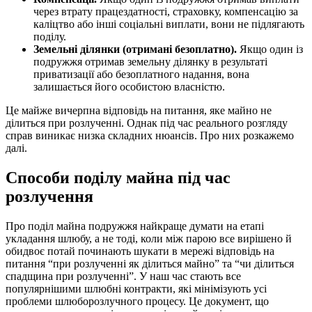
через втрату працездатності, страховку, компенсацію за
каліцтво або інші соціальні виплати, вони не підлягають
поділу.
Земельні ділянки (отримані безоплатно).
Якщо один із
подружжя отримав земельну ділянку в результаті
приватизації або безоплатного надання, вона
залишається його особистою власністю.
Це майже вичерпна відповідь на питання, яке майно не
ділиться при розлученні. Однак під час реального розгляду
справ виникає низка складних нюансів. Про них розкажемо
далі.
Способи поділу майна під час
розлучення
Про поділ майна подружжя найкраще думати на етапі
укладання шлюбу, а не тоді, коли між парою все вирішено й
обидвоє потай починають шукати в мережі відповідь на
питання “при розлученні як ділиться майно” та “чи ділиться
спадщина при розлученні”. У наш час стають все
популярнішими шлюбні контракти, які мінімізують усі
проблеми шлюборозлучного процесу. Це документ, що