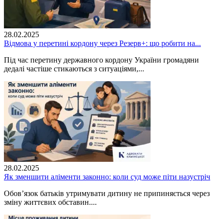
28.02.2025
Відмова у перетині кордону через Резерв+: що робити на...
Під час перетину державного кордону України громадяни
дедалі частіше стикаються з ситуаціями,...
28.02.2025
Як зменшити аліменти законно: коли суд може піти назустріч
Обов’язок батьків утримувати дитину не припиняється через
зміну життєвих обставин....