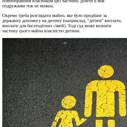
повноправним власником цієї частини, ділити її між
подружжям теж не можна.
Окремо треба розглядати майно, яке було придбане за
державну допомогу на дитину (наприклад, “дитячі” виплати,
виплати для багатодітних сімей). Тоді суд може визнати
частину цього майна власністю дитини.