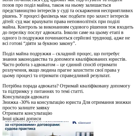
позов про поділ майна, також на ньому залишається
представництво інтересів у суді та оскарження несприятливих
рішень. У процесі фахівець має подбати про захист інтересів
дітей: суд має врахувати права неповнолітніх при поділі
майна. Контроль за виконанням судового рішення теж входить
до переліку послуг адвоката. Інколи саме на цьому етапі в
одного із подружжя починаються серйозні труднощі, адже не
всі готові “діяти за буквою закону”.
Поділ майна подружжя – складний процес, що потребує
знання законодавства та допомоги кваліфікованих юристів.
Часто робота з адвокатом – це єдиний спосіб отримати
розлучення, якщо людина прагне захистити свої права у
цьому процесі та отримати справедливий результат.
Потрібна порада адвоката?
Отримай кваліфіковану допомогу
та підтримку у питаннях то темі статті.
Консультація адвоката
Знижка
-30%
на консультацію юриста
Для отримання знижки
просто залиште заявку
Отримати консультацію
Інші цікаві дописи