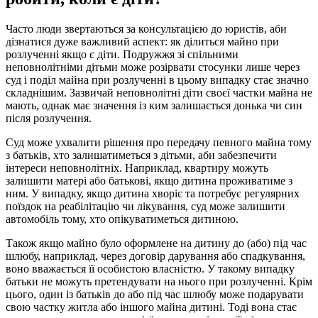
Часто люди звертаються за консультацією до юристів, аби
дізнатися дуже важливий аспект: як ділиться майно при
розлученні якщо є діти. Подружжя зі спільними
неповнолітніми дітьми може розірвати стосунки лише через
суд і поділ майна при розлученні в цьому випадку стає значно
складнішим. Зазвичай неповнолітні діти своєї частки майна не
мають, однак має значення із ким залишається донька чи син
після розлучення.
Суд може ухвалити рішення про передачу певного майна тому
з батьків, хто залишатиметься з дітьми, аби забезпечити
інтереси неповнолітніх. Наприклад, квартиру можуть
залишити матері або батькові, якщо дитина проживатиме з
ним. У випадку, якщо дитина хворіє та потребує регулярних
поїздок на реабілітацію чи лікування, суд може залишити
автомобіль тому, хто опікуватиметься дитиною.
Також якщо майно було оформлене на дитину до (або) під час
шлюбу, наприклад, через договір дарування або спадкування,
воно вважається її особистою власністю. У такому випадку
батьки не можуть претендувати на нього при розлученні. Крім
цього, один із батьків до або під час шлюбу може подарувати
свою частку житла або іншого майна дитині. Тоді вона стає