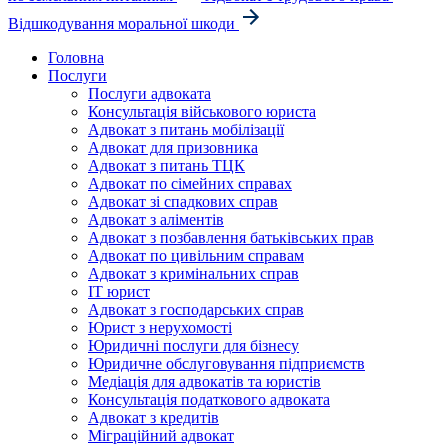
Відшкодування моральної шкоди
Головна
Послуги
Послуги адвоката
Консультація військового юриста
Адвокат з питань мобілізації
Адвокат для призовника
Адвокат з питань ТЦК
Адвокат по сімейних справах
Адвокат зі спадкових справ
Адвокат з аліментів
Адвокат з позбавлення батьківських прав
Адвокат по цивільним справам
Адвокат з кримінальних справ
IT юрист
Адвокат з господарських справ
Юрист з нерухомості
Юридичні послуги для бізнесу
Юридичне обслуговування підприємств
Медіація для адвокатів та юристів
Консультація податкового адвоката
Адвокат з кредитів
Міграційний адвокат