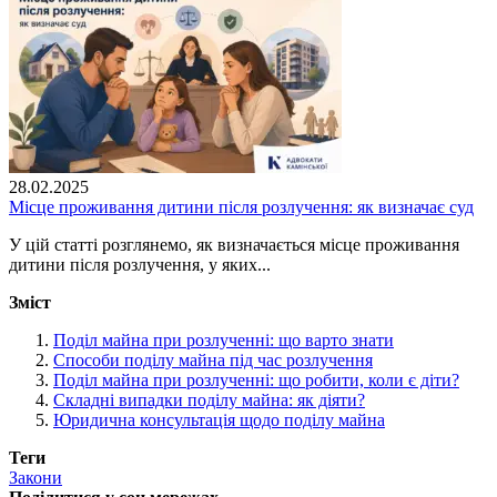
28.02.2025
Місце проживання дитини після розлучення: як визначає суд
У цій статті розглянемо, як визначається місце проживання
дитини після розлучення, у яких...
Зміст
Поділ майна при розлученні: що варто знати
Способи поділу майна під час розлучення
Поділ майна при розлученні: що робити, коли є діти?
Складні випадки поділу майна: як діяти?
Юридична консультація щодо поділу майна
Теги
Закони