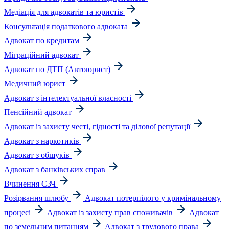
Медіація для адвокатів та юристів
Консультація податкового адвоката
Адвокат по кредитам
Міграційний адвокат
Адвокат по ДТП (Автоюрист)
Медичний юрист
Адвокат з інтелектуальної власності
Пенсійний адвокат
Адвокат із захисту честі, гідності та ділової репутації
Адвокат з наркотиків
Адвокат з обшуків
Адвокат з банківських справ
Вчинення СЗЧ
Розірвання шлюбу
Адвокат потерпілого у кримінальному
процесі
Адвокат із захисту прав споживачів
Адвокат
по земельним питанням
Адвокат з трудового права