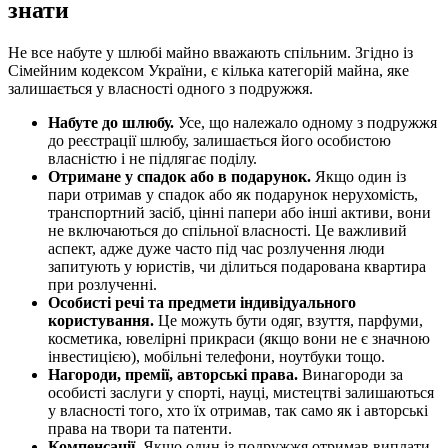
знати
Не все набуте у шлюбі майно вважають спільним. Згідно із
Сімейним кодексом України, є кілька категорій майна, яке
залишається у власності одного з подружжя.
Набуте до шлюбу.
Усе, що належало одному з подружжя
до реєстрації шлюбу, залишається його особистою
власністю і не підлягає поділу.
Отримане у спадок або в подарунок.
Якщо один із
пари отримав у спадок або як подарунок нерухомість,
транспортний засіб, цінні папери або інші активи, вони
не включаються до спільної власності. Це важливий
аспект, адже дуже часто під час розлучення люди
запитують у юристів, чи ділиться подарована квартира
при розлученні.
Особисті речі та предмети індивідуального
користування.
Це можуть бути одяг, взуття, парфуми,
косметика, ювелірні прикраси (якщо вони не є значною
інвестицією), мобільні телефони, ноутбуки тощо.
Нагороди, премії, авторські права.
Винагороди за
особисті заслуги у спорті, науці, мистецтві залишаються
у власності того, хто їх отримав, так само як і авторські
права на твори та патенти.
Компенсації.
Якщо один із подружжя отримав виплати