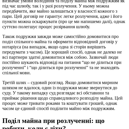
визначає умови володіння та поділу майна між подружжям як
під час шлюбу, так і у разі розлучення. У ньому можна
передбачити, яке майно залишиться у власності кожного з
пари. Цей договір не гарантує легке розлучення, адже і його
пункти можна оскаржувати (про це ми напишемо далі), однак
суттєво полегшує процес розірвання шлюбу.
Також подружжя завжди може самостійно домовитися про
поділ спільного майна та оформити відповідний договір у
нотаріуса (на випадок, якщо одна зі сторін вирішить
передумати з часом). Це хороший спосіб, однак не далеко не
всі партнери здатні домовитися між собою. Зазвичай люди
постійно шукають відповіді на питання “що не ділиться при
розлученні” і “що ділиться при розлученні” та не знаходять
спільної мови.
Третій шлях – судовий розгляд. Якщо домовитися мирним
шляхом не вдалося, один із подружжя може звернутися до
суду. У такому випадку суд розглядає всі обставини та
приймає рішення щодо справедливого розподілу майна. Цей
процес може тривати роками та коштувати грошей, однак
часом це єдиний спосіб поділити майно між подружжям.
Поділ майна при розлученні: що
робити, коли є діти?