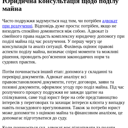
Юридична консультація щодо поділу
майна
Часто подружжя задумується над тим, чи потрібен
адвокат
при розлученні
. Відповідь дуже проста: потрібен, якщо не
виходить спокійно домовитися між собою. Адвокат із
сімейного права надасть комплексну юридичну допомогу при
поділі майна під час розлучення. У першу чергу це
консультація та аналіз ситуації. Фахівець оцінює правові
аспекти поділу майна, визначає спірні моменти та можливі
рішення, проводить роз’яснення законодавчих норм та
судових практик.
Потім починається інший етап: допомога у складанні та
перевірці документів. Адвокат аналізує всі
правовстановлюючі документи, готує договори, заяви та
позовні документи, оформлює угоду про поділ майна. Під час
розлучного процесу подружжя не завжди здатне на
спілкування, саме тоді юрист бере на себе представництво
інтересів у переговорах та захищає інтереси клієнта у випадку
навіть позасудового врегулювання. Також за потреби юрист
може допомогти з оцінкою майна та фінансовим аналізом, це
допомагає підготуватися до суду.
Коли починається суд, адвокат має підготувати та подати