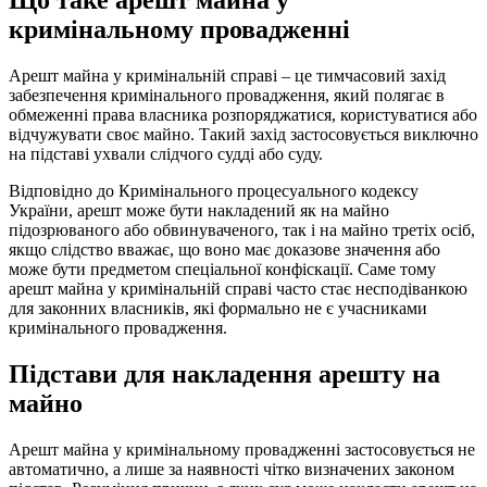
Що таке арешт майна у
кримінальному провадженні
Арешт майна у кримінальній справі – це тимчасовий захід
забезпечення кримінального провадження, який полягає в
обмеженні права власника розпоряджатися, користуватися або
відчужувати своє майно. Такий захід застосовується виключно
на підставі ухвали слідчого судді або суду.
Відповідно до Кримінального процесуального кодексу
України, арешт може бути накладений як на майно
підозрюваного або обвинуваченого, так і на майно третіх осіб,
якщо слідство вважає, що воно має доказове значення або
може бути предметом спеціальної конфіскації. Саме тому
арешт майна у кримінальній справі часто стає несподіванкою
для законних власників, які формально не є учасниками
кримінального провадження.
Підстави для накладення арешту на
майно
Арешт майна у кримінальному провадженні застосовується не
автоматично, а лише за наявності чітко визначених законом