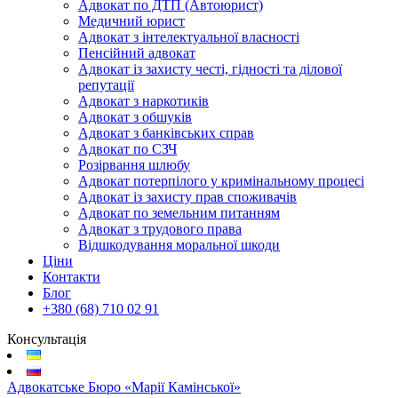
Адвокат по ДТП (Автоюрист)
Медичний юрист
Адвокат з інтелектуальної власності
Пенсійний адвокат
Адвокат із захисту честі, гідності та ділової
репутації
Адвокат з наркотиків
Адвокат з обшуків
Адвокат з банківських справ
Адвокат по СЗЧ
Розірвання шлюбу
Адвокат потерпілого у кримінальному процесі
Адвокат із захисту прав споживачів
Адвокат по земельним питанням
Адвокат з трудового права
Відшкодування моральної шкоди
Ціни
Контакти
Блог
+380 (68) 710 02 91
Консультація
Адвокатське Бюро «Марії Камінської»