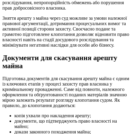
розслідування, непропорційність обмежень або порушення
прав добросовісного власника.
Зняття арешту з майна через суд можливе за умови належної
правової аргументації, дотримання процесуальних вимог та
активної позиції сторони захисту. Своєчасно подане та
грамотно підготовлене клопотання дозволяє відновити право
власності навіть на стадії досудового розслідування та
мінімізувати негативні наслідки для особи або бізнесу.
Документи для скасування арешту
майна
Підготовка документів для скасування арешту майна є одним
із ключових етапів у процесі захисту прав власника у
кримінальному провадженні. Саме від повноти, належного
оформлення та обґрунтованості поданих матеріалів значною
мірою залежить результат розгляду клопотання судом. Як
правило, до клопотання додаються:
копія ухвали про накладення арешту;
документи, що підтверджують право власності на
майно;
докази законного походження майна;