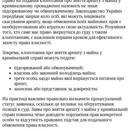
Право на подання клопотання про зняття арешту з майна у
кримінальному провадженні належить не лише
підозрюваному чи обвинуваченому. Законодавство України
передбачає ширше коло осіб, які можуть ініціювати
скасування арешту, якщо обмеження їхніх майнових прав є
необґрунтованим або втратило свою актуальність. Розуміння
того, хто саме має право звернутися до суду з таким
клопотанням, є важливим першим кроком для ефективного
захисту права власності.
Зокрема, клопотання про зняття арешту з майна у
кримінальній справі можуть подати:
підозрюваний або обвинувачений;
власник або законний володілець майна;
третя особа, щодо майна якої вирішується питання про
арешт;
захисник або представник за довіреністю.
На практиці важливо правильно визначити процесуальний
статус заявника, оскільки це впливає на обґрунтування
позиції в суді. Заява про зняття арешту з майна у кримінальній
справі повинна чітко доводити порушення прав конкретної
особи та відсутність правових підстав для подальшого
обмеження права власності.