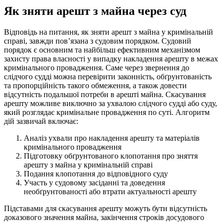
Як зняти арешт з майна через суд
Відповідь на питання, як зняти арешт з майна у кримінальній
справі, завжди пов’язана з судовим порядком. Судовий
порядок є основним та найбільш ефективним механізмом
захисту права власності у випадку накладення арешту в межах
кримінального провадження. Саме через звернення до
слідчого судді можна перевірити законність, обґрунтованість
та пропорційність такого обмеження, а також довести
відсутність подальшої потреби в арешті майна. Скасування
арешту можливе виключно за ухвалою слідчого судді або суду,
який розглядає кримінальне провадження по суті. Алгоритм
дій зазвичай включає:
Аналіз ухвали про накладення арешту та матеріалів
кримінального провадження
Підготовку обґрунтованого клопотання про зняття
арешту з майна у кримінальній справі
Подання клопотання до відповідного суду
Участь у судовому засіданні та доведення
необґрунтованості або втрати актуальності арешту
Підставами для скасування арешту можуть бути відсутність
доказового значення майна, закінчення строків досудового