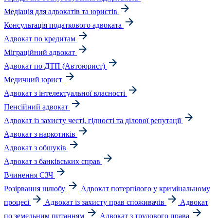
Медіація для адвокатів та юристів
Консультація податкового адвоката
Адвокат по кредитам
Міграційний адвокат
Адвокат по ДТП (Автоюрист)
Медичний юрист
Адвокат з інтелектуальної власності
Пенсійний адвокат
Адвокат із захисту честі, гідності та ділової репутації
Адвокат з наркотиків
Адвокат з обшуків
Адвокат з банківських справ
Вчинення СЗЧ
Розірвання шлюбу
Адвокат потерпілого у кримінальному
процесі
Адвокат із захисту прав споживачів
Адвокат
по земельним питанням
Адвокат з трудового права