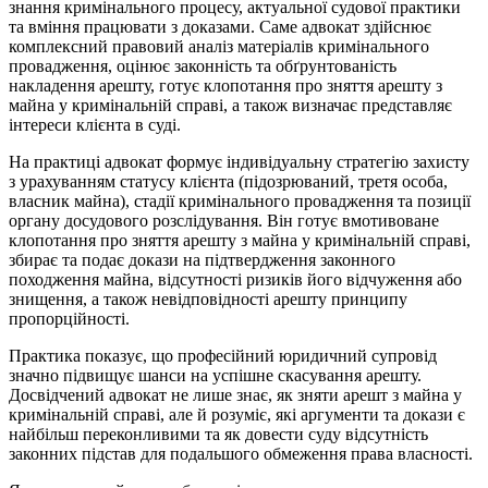
знання кримінального процесу, актуальної судової практики
та вміння працювати з доказами. Саме адвокат здійснює
комплексний правовий аналіз матеріалів кримінального
провадження, оцінює законність та обґрунтованість
накладення арешту, готує клопотання про зняття арешту з
майна у кримінальній справі, а також визначає представляє
інтереси клієнта в суді.
На практиці адвокат формує індивідуальну стратегію захисту
з урахуванням статусу клієнта (підозрюваний, третя особа,
власник майна), стадії кримінального провадження та позиції
органу досудового розслідування. Він готує вмотивоване
клопотання про зняття арешту з майна у кримінальній справі,
збирає та подає докази на підтвердження законного
походження майна, відсутності ризиків його відчуження або
знищення, а також невідповідності арешту принципу
пропорційності.
Практика показує, що професійний юридичний супровід
значно підвищує шанси на успішне скасування арешту.
Досвідчений адвокат не лише знає, як зняти арешт з майна у
кримінальній справі, але й розуміє, які аргументи та докази є
найбільш переконливими та як довести суду відсутність
законних підстав для подальшого обмеження права власності.