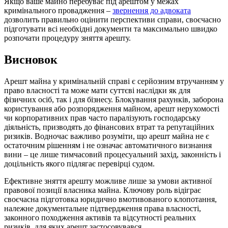
Якщо ваше майно перебуває під арештом у межах
кримінального провадження –
звернення до адвоката
дозволить правильно оцінити перспективи справи, своєчасно
підготувати всі необхідні документи та максимально швидко
розпочати процедуру зняття арешту.
Висновок
Арешт майна у кримінальній справі є серйозним втручанням у
право власності та може мати суттєві наслідки як для
фізичних осіб, так і для бізнесу. Блокування рахунків, заборона
користування або розпорядження майном, арешт нерухомості
чи корпоративних прав часто паралізують господарську
діяльність, призводять до фінансових втрат та репутаційних
ризиків. Водночас важливо розуміти, що арешт майна не є
остаточним рішенням і не означає автоматичного визнання
вини – це лише тимчасовий процесуальний захід, законність і
доцільність якого підлягає перевірці судом.
Ефективне зняття арешту можливе лише за умови активної
правової позиції власника майна. Ключову роль відіграє
своєчасна підготовка юридично вмотивованого клопотання,
належне документальне підтвердження права власності,
законного походження активів та відсутності реальних
ризиків, для яких арешт застосовувався.