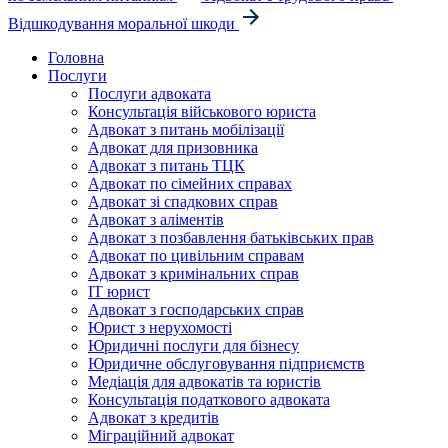
Відшкодування моральної шкоди
Головна
Послуги
Послуги адвоката
Консультація військового юриста
Адвокат з питань мобілізації
Адвокат для призовника
Адвокат з питань ТЦК
Адвокат по сімейних справах
Адвокат зі спадкових справ
Адвокат з аліментів
Адвокат з позбавлення батьківських прав
Адвокат по цивільним справам
Адвокат з кримінальних справ
IT юрист
Адвокат з господарських справ
Юрист з нерухомості
Юридичні послуги для бізнесу
Юридичне обслуговування підприємств
Медіація для адвокатів та юристів
Консультація податкового адвоката
Адвокат з кредитів
Міграційний адвокат