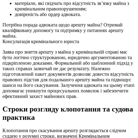
матеріали, які свідчать про відсутність зв’язку майна з
кримінальним правопорушенням;
довіреність або ордер адвоката.
Потрібна порада адвоката щодо арешту майна?
Отримай
кваліфіковану допомогу та підтримку у питаннях арешту
майна.
Консультація кримінального юриста
Заява про зняття арешту з майна у кримінальній справі має
бути логічно структурованою, юридично аргументованою та
підкріпленою доказами. Формальний або шаблонний підхід у
таких справах зазвичай не дає результату. Належно
підготовлений пакет документів дозволяє довести відсутність
правових підстав для подальшого арешту майна та підвищує
шанси на його скасування. Залучення адвоката на цьому етапі
допомагає уникнути процесуальних помилок і забезпечити
ефективний захист майнових прав.
Строки розгляду клопотання та судова
практика
Клопотання про скасування арешту розглядається слідчим
суддею у розумні строки, визначені Кримінальним