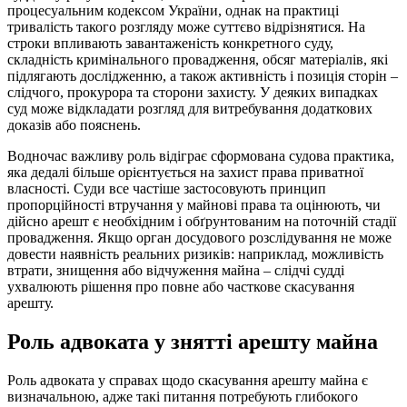
процесуальним кодексом України, однак на практиці
тривалість такого розгляду може суттєво відрізнятися. На
строки впливають завантаженість конкретного суду,
складність кримінального провадження, обсяг матеріалів, які
підлягають дослідженню, а також активність і позиція сторін –
слідчого, прокурора та сторони захисту. У деяких випадках
суд може відкладати розгляд для витребування додаткових
доказів або пояснень.
Водночас важливу роль відіграє сформована судова практика,
яка дедалі більше орієнтується на захист права приватної
власності. Суди все частіше застосовують принцип
пропорційності втручання у майнові права та оцінюють, чи
дійсно арешт є необхідним і обґрунтованим на поточній стадії
провадження. Якщо орган досудового розслідування не може
довести наявність реальних ризиків: наприклад, можливість
втрати, знищення або відчуження майна – слідчі судді
ухвалюють рішення про повне або часткове скасування
арешту.
Роль адвоката у знятті арешту майна
Роль адвоката у справах щодо скасування арешту майна є
визначальною, адже такі питання потребують глибокого