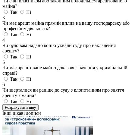
Чи є ви власником або законним володільцем арештованого
майна?
Так
Ні
3
Чи має арешт майна прямий вплив на вашу господарську або
професійну діяльність?
Так
Ні
4
Чи було вам надано копію ухвали суду про накладення
арешту?
Так
Ні
5
Чи має арештоване майно доказове значення у кримінальній
справі?
Так
Ні
6
Чи зверталися ви раніше до суду з клопотанням про зняття
арешту з майна?
Так
Ні
Розрахувати ціну
Інші цікаві дописи