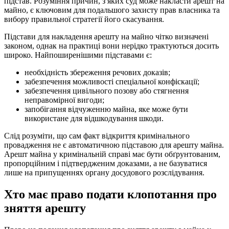
підстав. Розуміння причин, з яких суд може накласти арешт на
майно, є ключовим для подальшого захисту прав власника та
вибору правильної стратегії його скасування.
Підстави для накладення арешту на майно чітко визначені
законом, однак на практиці вони нерідко трактуються досить
широко. Найпоширенішими підставами є:
необхідність збереження речових доказів;
забезпечення можливості спеціальної конфіскації;
забезпечення цивільного позову або стягнення
неправомірної вигоди;
запобігання відчуженню майна, яке може бути
використане для відшкодування шкоди.
Слід розуміти, що сам факт відкриття кримінального
провадження не є автоматичною підставою для арешту майна.
Арешт майна у кримінальній справі має бути обґрунтованим,
пропорційним і підтвердженим доказами, а не базуватися
лише на припущеннях органу досудового розслідування.
Хто має право подати клопотання про
зняття арешту