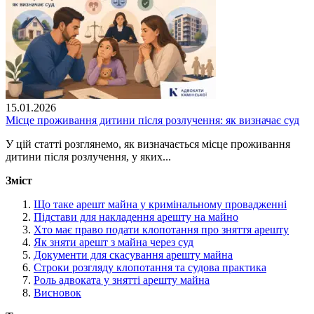
15.01.2026
Місце проживання дитини після розлучення: як визначає суд
У цій статті розглянемо, як визначається місце проживання
дитини після розлучення, у яких...
Зміст
Що таке арешт майна у кримінальному провадженні
Підстави для накладення арешту на майно
Хто має право подати клопотання про зняття арешту
Як зняти арешт з майна через суд
Документи для скасування арешту майна
Строки розгляду клопотання та судова практика
Роль адвоката у знятті арешту майна
Висновок