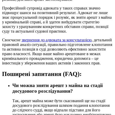
Професійний супровід адвоката у таких справах значно
підвищує шанси на позитивний результат. Адвокат не лише
знає процесуальний порядок і розуміє, як зняти арешт з майна
у кримінальній справі, а й здатен вибудувати стратегію
захисту з урахуванням конкретних обставин справи, позиції
суду та актуальної судової практики.
Своєчасне
звернення до адвоката за консультацією
, детальний
правовий аналіз ситуації, правильно підготовлене клопотання
та активна позиція в суді дозволяють ефективно захистити
право власності. Якщо ваше майно арештоване в межах
кримінального провадження, юридична допомога – це
інвестиція у збереження ваших активів і законних прав.
Поширені запитання (FAQ):
Чи можна зняти арешт з майна на стадії
досудового розслідування?
Так, арешт майна може бути скасований ще на стадії
досудового розслідування шляхом подання клопотання
до слідчого судді, якщо відпали підстави для його
застосування або арешт було накладено необґрунтовано.