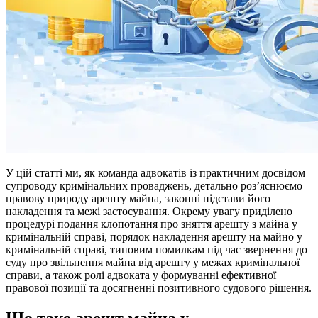
У цій статті ми, як команда адвокатів із практичним досвідом
супроводу кримінальних проваджень, детально роз’яснюємо
правову природу арешту майна, законні підстави його
накладення та межі застосування. Окрему увагу приділено
процедурі подання клопотання про зняття арешту з майна у
кримінальній справі, порядок накладення арешту на майно у
кримінальній справі, типовим помилкам під час звернення до
суду про звільнення майна від арешту у межах кримінальної
справи, а також ролі адвоката у формуванні ефективної
правової позиції та досягненні позитивного судового рішення.