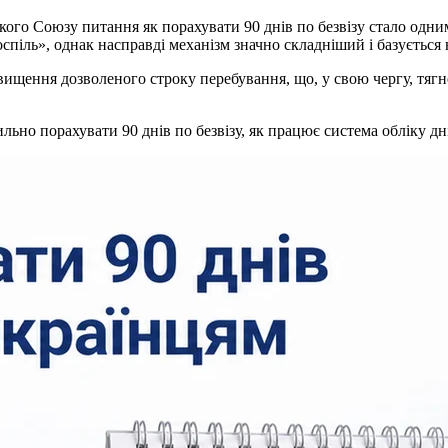
кого Союзу питання як порахувати 90 днів по безвізу стало одн
спіль», однак насправді механізм значно складніший і базується
щення дозволеного строку перебування, що, у свою чергу, тягне
ильно порахувати 90 днів по безвізу, як працює система обліку д