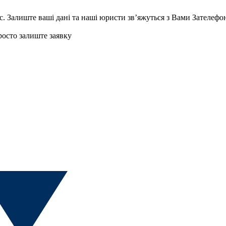
с.
Залиште ваші дані та наші юристи звʼяжуться з Вами
Зателефо
осто залиште заявку