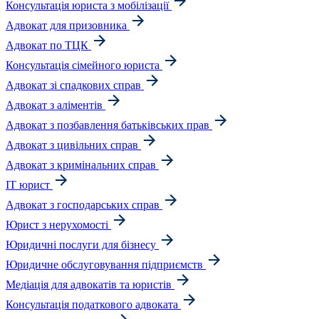
Консультація юриста з мобілізації
Адвокат для призовника
Адвокат по ТЦК
Консультація сімейного юриста
Адвокат зі спадкових справ
Адвокат з аліментів
Адвокат з позбавлення батьківських прав
Адвокат з цивільних справ
Адвокат з кримінальних справ
IT юрист
Адвокат з господарських справ
Юрист з нерухомості
Юридичні послуги для бізнесу
Юридичне обслуговування підприємств
Медіація для адвокатів та юристів
Консультація податкового адвоката