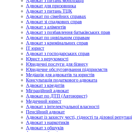
Адвокат з питань мобілізації
Адвокат для призовника
Адвокат з питань ТЦК
Адвокат по сімейних справах
Адвокат зі спадкових справ
Адвокат з аліментів
Адвокат з позбавлення батьківських прав
Адвокат по цивільним справам
Адвокат з кримінальних справ
IT юрист
Адвокат з господарських справ
Юрист з нерухомості
Юридичні послуги для бізнесу
Юридичне обслуговування підприємств
Медіація для адвокатів та юристів
Консультація податкового адвоката
Адвокат з кредитів
Міграційний адвокат
Адвокат по ДТП (Автоюрист)
Медичний юрист
Адвокат з інтелектуальної власності
Пенсійний адвокат
Адвокат із захисту честі, гідності та ділової репутаці
Адвокат з наркотиків
Адвокат з обшуків