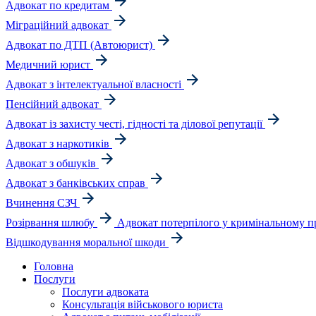
Адвокат по кредитам
Міграційний адвокат
Адвокат по ДТП (Автоюрист)
Медичний юрист
Адвокат з інтелектуальної власності
Пенсійний адвокат
Адвокат із захисту честі, гідності та ділової репутації
Адвокат з наркотиків
Адвокат з обшуків
Адвокат з банківських справ
Вчинення СЗЧ
Розірвання шлюбу
Адвокат потерпілого у кримінальному п
Відшкодування моральної шкоди
Головна
Послуги
Послуги адвоката
Консультація військового юриста