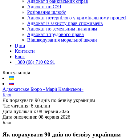
Адвокат з банківських справ
Адвокат по СЗЧ
Розірвання шлюбу
Адвокат потерпілого у кримінальному процесі
Адвокат із захисту прав споживачів
Адвокат по земельним питанням
Адвокат з трудового права
Відшкодування моральної шкоди
Ціни
Контакти
Блог
+380 (68) 710 02 91
Консультація
Адвокатське Бюро «Марії Камінської»
Блог
Як порахувати 90 днів по безвізу українцям
Час читання:
6 хвилин
Дата публікації:
08 червня 2026
Дата оновлення:
08 червня 2026
Блог
Як порахувати 90 днів по безвізу українцям