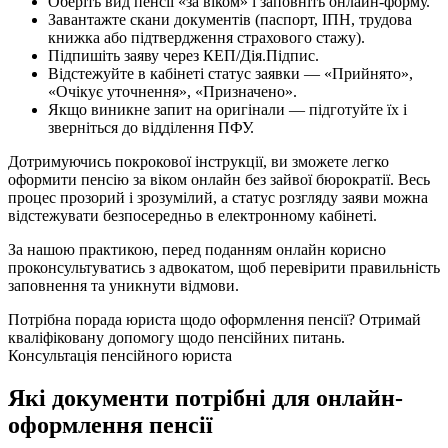
Оберіть вид пенсії «за віком» і заповніть онлайн-форму.
Завантажте скани документів (паспорт, ІПН, трудова
книжка або підтвердження страхового стажу).
Підпишіть заяву через КЕП/Дія.Підпис.
Відстежуйте в кабінеті статус заявки — «Прийнято»,
«Очікує уточнення», «Призначено».
Якщо виникне запит на оригінали — підготуйте їх і
зверніться до відділення ПФУ.
Дотримуючись покрокової інструкції, ви зможете легко
оформити пенсію за віком онлайн без зайвої бюрократії. Весь
процес прозорий і зрозумілий, а статус розгляду заяви можна
відстежувати безпосередньо в електронному кабінеті.
За нашою практикою, перед поданням онлайн корисно
проконсультуватись з адвокатом, щоб перевірити правильність
заповнення та уникнути відмови.
Потрібна порада юриста щодо оформлення пенсії?
Отримай
кваліфіковану допомогу щодо пенсійних питань.
Консультація пенсійного юриста
Які документи потрібні для онлайн-
оформлення пенсії