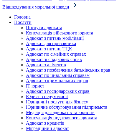
Відшкодування моральної шкоди
Головна
Послуги
Послуги адвоката
Консультація військового юриста
Адвокат з питань мобілізації
Адвокат для призовника
Адвокат з питань ТЦК
Адвокат по сімейних справах
Адвокат зі спадкових справ
Адвокат з аліментів
Адвокат з позбавлення батьківських прав
Адвокат по цивільним справам
Адвокат з кримінальних справ
IT юрист
Адвокат з господарських справ
Юрист з нерухомості
Юридичні послуги для бізнесу
Юридичне обслуговування підприємств
Медіація для адвокатів та юристів
Консультація податкового адвоката
Адвокат з кредитів
Міграційний адвокат