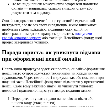
Не всі види пенсій можуть бути оформлені повністю
онлайн — наприклад, складні випадки стажу або
документи з-за кордону.
Онлайн-оформлення пенсії — це сучасний і ефективний
інструмент, але не без своїх складнощів. Якщо виникають
проблеми з ідентифікацією, поданням скан-копій чи
підтвердженням даних, краще скористатись
послугами
кваліфікованого юриста
або фахівців Пенсійного фонду, щоб
процес завершився успішно.
Поради юриста: як уникнути відмови
при оформленні пенсії онлайн
Навіть якщо процедура здається простою, онлайн-оформлення
пенсії часто супроводжується технічними чи юридичними
труднощами. Через неточності в документах або помилки при
поданні заяви Пенсійний фонд може відмовити у призначенні
пенсії. Саме тому важливо знати, як уникнути типових
помилок і правильно підготуватися до подання заявки:
Перевірте, чи у вас є право на пенсію за віком або
іншого виду (стаж, пільги).