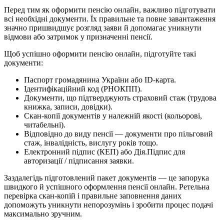
Перед тим як оформити пенсію онлайн, важливо підготувати
всі необхідні документи. Їх правильне та повне завантаження
значно пришвидшує розгляд заяви й допомагає уникнути
відмови або затримок у призначенні пенсії.
Щоб успішно оформити пенсію онлайн, підготуйте такі
документи:
Паспорт громадянина України або ID-карта.
Ідентифікаційний код (РНОКПП).
Документи, що підтверджують страховий стаж (трудова
книжка, записи, довідки).
Скан-копії документів у належній якості (кольорові,
читабельні).
Відповідно до виду пенсії — документи про пільговий
стаж, інвалідність, вислугу років тощо.
Електронний підпис (КЕП) або Дія.Підпис для
авторизації / підписання заявки.
Заздалегідь підготовлений пакет документів — це запорука
швидкого й успішного оформлення пенсії онлайн. Ретельна
перевірка скан-копій і правильне заповнення даних
допоможуть уникнути непорозумінь і зробити процес подачі
максимально зручним.