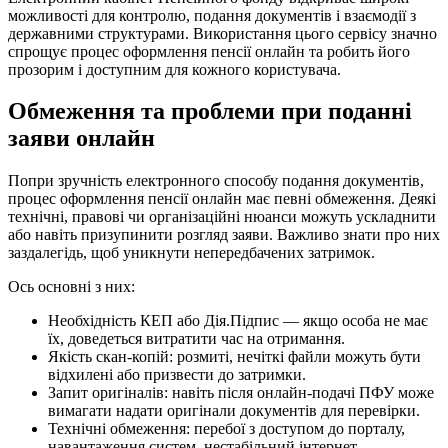
можливості для контролю, подання документів і взаємодії з
державними структурами. Використання цього сервісу значно
спрощує процес оформлення пенсії онлайн та робить його
прозорим і доступним для кожного користувача.
Обмеження та проблеми при поданні
заяви онлайн
Попри зручність електронного способу подання документів,
процес оформлення пенсії онлайн має певні обмеження. Деякі
технічні, правові чи організаційні нюанси можуть ускладнити
або навіть призупинити розгляд заяви. Важливо знати про них
заздалегідь, щоб уникнути непередбачених затримок.
Ось основні з них:
Необхідність КЕП або Дія.Підпис — якщо особа не має
їх, доведеться витратити час на отримання.
Якість скан-копій: розмиті, нечіткі файли можуть бути
відхилені або призвести до затримки.
Запит оригіналів: навіть після онлайн-подачі ПФУ може
вимагати надати оригінали документів для перевірки.
Технічні обмеження: перебої з доступом до порталу,
навантаження сис­тем, нестабільний інтернет.