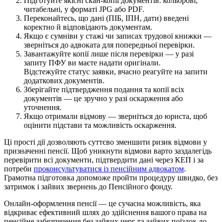
Підготуйте якісні скан-копії документів: кольорові,
читабельні, у форматі JPG або PDF.
Переконайтесь, що дані (ПІБ, ІПН, дати) введені
коректно й відповідають документам.
Якщо є сумніви у стажі чи записах трудової книжки —
зверніться до адвоката для попередньої перевірки.
Завантажуйте копії лише після перевірки — у разі
запиту ПФУ ви маєте надати оригінали.
Відстежуйте статус заявки, вчасно реагуйте на запити
додаткових документів.
Зберігайте підтвердження подання та копії всіх
документів — це зручно у разі оскарження або
уточнення.
Якщо отримали відмову — зверніться до юриста, щоб
оцінити підстави та можливість оскарження.
Ці прості дії дозволяють суттєво зменшити ризик відмови у
призначенні пенсії. Щоб уникнути відмови варто заздалегідь
перевірити всі документи, підтвердити дані через КЕП і за
потреби
проконсультуватися із пенсійним адвокатом
.
Грамотна підготовка допоможе пройти процедуру швидко, без
затримок і зайвих звернень до Пенсійного фонду.
Онлайн-оформлення пенсії — це сучасна можливість, яка
відкриває ефективний шлях до здійснення вашого права на
пенсійне забезпечення без зайвих черг та зайвих поїздок до