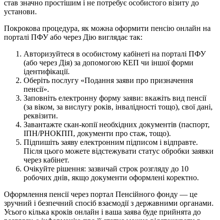
став значно простішим і не потребує особистого візиту до
установи.
Покрокова процедура, як можна оформити пенсію онлайн на
порталі ПФУ або через Дію виглядає так:
Авторизуйтеся в особистому кабінеті на порталі ПФУ
(або через Дія) за допомогою КЕП чи іншої форми
ідентифікації.
Оберіть послугу «Подання заяви про призначення
пенсії».
Заповніть електронну форму заяви: вкажіть вид пенсії
(за віком, за вислугу років, інвалідності тощо), свої дані,
реквізити.
Завантажте скан-копії необхідних документів (паспорт,
ІПН/РНОКПП, документи про стаж, тощо).
Підпишіть заяву електронним підписом і відправте.
Після цього можете відстежувати статус обробки заявки
через кабінет.
Очікуйте рішення: зазвичай строк розгляду до 10
робочих днів, якщо документи оформлені коректно.
Оформлення пенсії через портал Пенсійного фонду — це
зручний і безпечний спосіб взаємодії з державними органами.
Усього кілька кроків онлайн і ваша заява буде прийнята до