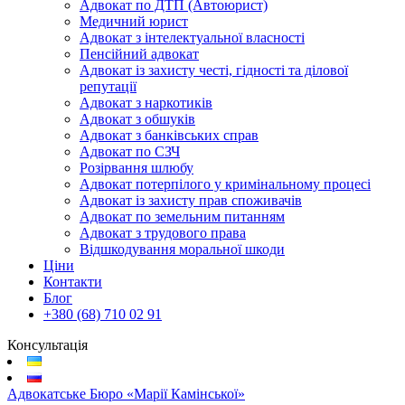
Адвокат по ДТП (Автоюрист)
Медичний юрист
Адвокат з інтелектуальної власності
Пенсійний адвокат
Адвокат із захисту честі, гідності та ділової
репутації
Адвокат з наркотиків
Адвокат з обшуків
Адвокат з банківських справ
Адвокат по СЗЧ
Розірвання шлюбу
Адвокат потерпілого у кримінальному процесі
Адвокат із захисту прав споживачів
Адвокат по земельним питанням
Адвокат з трудового права
Відшкодування моральної шкоди
Ціни
Контакти
Блог
+380 (68) 710 02 91
Консультація
Адвокатське Бюро «Марії Камінської»