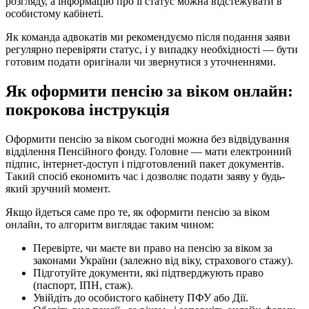
розгляду, а інформацію про її статус можна відстежувати в
особистому кабінеті.
Як команда адвокатів ми рекомендуємо після подання заяви
регулярно перевіряти статус, і у випадку необхідності — бути
готовим подати оригінали чи звернутися з уточненнями.
Як оформити пенсію за віком онлайн:
покрокова інструкція
Оформити пенсію за віком сьогодні можна без відвідування
відділення Пенсійного фонду. Головне — мати електронний
підпис, інтернет-доступ і підготовлений пакет документів.
Такий спосіб економить час і дозволяє подати заяву у будь-
який зручний момент.
Якщо йдеться саме про те, як оформити пенсію за віком
онлайн, то алгоритм виглядає таким чином:
Перевірте, чи маєте ви право на пенсію за віком за
законами України (залежно від віку, страхового стажу).
Підготуйте документи, які підтверджують право
(паспорт, ІПН, стаж).
Увійдіть до особистого кабінету ПФУ або Дії.