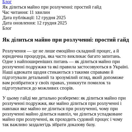
Блог
Як ділиться майно при розлученні: простий гайд
Час читання:
11 хвилин
Дата публікації:
12 грудня 2025
Дата оновлення:
12 грудня 2025
Блог
Як ділиться майно при розлученні: простий гайд
Розлучення — це не лише емоційно складний процес, а й
юридична процедура, яка часто викликає багато запитань.
Одне з найпоширеніших питань — як ділиться майно при
розлученні подружжя та які правила застосовуються в Україні.
Наші адвокати щодня стикаються з такими справами й
підготували детальний та зрозумілий огляд, який допоможе
вам розібратися у своїх правах, уникнути помилок та
підготуватися до можливих спорів.
У цьому гайді ми детально розберемо: як ділиться майно при
розлученні подружжя, яке майно ділиться при розлученні і
навпаки яке майно не ділиться при розлученні, чому при
розлученні майно ділиться навпіл, чи ділиться успадковане
майно при розлученні, як проходить судовий процес і чому
так важливо заздалегідь зібрати доказову базу.