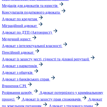
Медіація для адвокатів та юристів
Консультація податкового адвоката
Адвокат по кредитам
Міграційний адвокат
Адвокат по ДТП (Автоюрист)
Медичний юрист
Адвокат з інтелектуальної власності
Пенсійний адвокат
Адвокат із захисту честі, гідності та ділової репутації
Адвокат з наркотиків
Адвокат з обшуків
Адвокат з банківських справ
Вчинення СЗЧ
Розірвання шлюбу
Адвокат потерпілого у кримінальному
процесі
Адвокат із захисту прав споживачів
Адвокат
по земельним питанням
Адвокат з трудового права