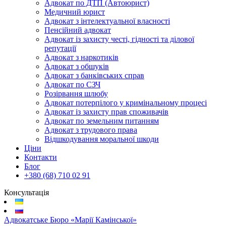
Адвокат по ДТП (Автоюрист)
Медичний юрист
Адвокат з інтелектуальної власності
Пенсійний адвокат
Адвокат із захисту честі, гідності та ділової
репутації
Адвокат з наркотиків
Адвокат з обшуків
Адвокат з банківських справ
Адвокат по СЗЧ
Розірвання шлюбу
Адвокат потерпілого у кримінальному процесі
Адвокат із захисту прав споживачів
Адвокат по земельним питанням
Адвокат з трудового права
Відшкодування моральної шкоди
Ціни
Контакти
Блог
+380 (68) 710 02 91
Консультація
Адвокатське Бюро «Марії Камінської»