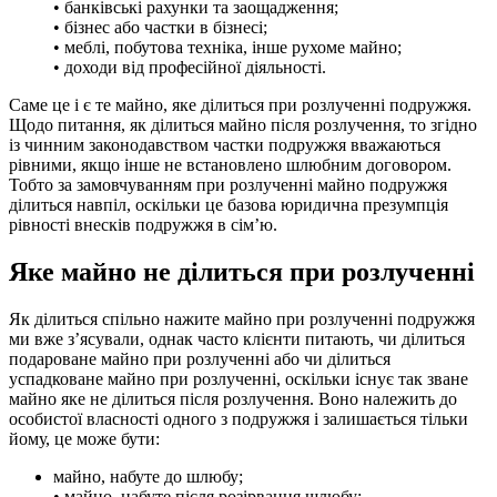
• банківські рахунки та заощадження;
• бізнес або частки в бізнесі;
• меблі, побутова техніка, інше рухоме майно;
• доходи від професійної діяльності.
Саме це і є те майно, яке ділиться при розлученні подружжя.
Щодо питання, як ділиться майно після розлучення, то згідно
із чинним законодавством частки подружжя вважаються
рівними, якщо інше не встановлено шлюбним договором.
Тобто за замовчуванням при розлученні майно подружжя
ділиться навпіл, оскільки це базова юридична презумпція
рівності внесків подружжя в сім’ю.
Яке майно не ділиться при розлученні
Як ділиться спільно нажите майно при розлученні подружжя
ми вже з’ясували, однак часто клієнти питають, чи ділиться
подароване майно при розлученні або чи ділиться
успадковане майно при розлученні, оскільки існує так зване
майно яке не ділиться після розлучення. Воно належить до
особистої власності одного з подружжя і залишається тільки
йому, це може бути:
майно, набуте до шлюбу;
• майно, набуте після розірвання шлюбу;