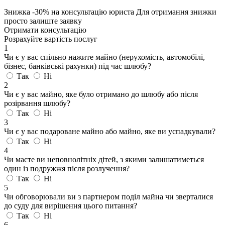
Знижка
-30%
на консультацію юриста
Для отримання знижки
просто залиште заявку
Отримати консультацію
Розрахуйте вартість послуг
1
Чи є у вас спільно нажите майно (нерухомість, автомобілі,
бізнес, банківські рахунки) під час шлюбу?
Так
Ні
2
Чи є у вас майно, яке було отримано до шлюбу або після
розірвання шлюбу?
Так
Ні
3
Чи є у вас подароване майно або майно, яке ви успадкували?
Так
Ні
4
Чи маєте ви неповнолітніх дітей, з якими залишатиметься
один із подружжя після розлучення?
Так
Ні
5
Чи обговорювали ви з партнером поділ майна чи зверталися
до суду для вирішення цього питання?
Так
Ні
6