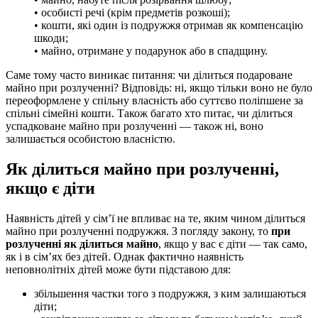
• особисті речі (крім предметів розкоші);
• кошти, які один із подружжя отримав як компенсацію
шкоди;
• майно, отримане у подарунок або в спадщину.
Саме тому часто виникає питання: чи ділиться подароване
майно при розлученні? Відповідь: ні, якщо тільки воно не було
переоформлене у спільну власність або суттєво поліпшене за
спільні сімейні кошти. Також багато хто питає, чи ділиться
успадковане майно при розлученні — також ні, воно
залишається особистою власністю.
Як ділиться майно при розлученні,
якщо є діти
Наявність дітей у сім’ї не впливає на те, яким чином ділиться
майно при розлученні подружжя. З погляду закону, то
при
розлученні як ділиться майно
, якщо у вас є діти — так само,
як і в сім’ях без дітей. Однак фактично наявність
неповнолітніх дітей може бути підставою для:
збільшення частки того з подружжя, з ким залишаються
діти;