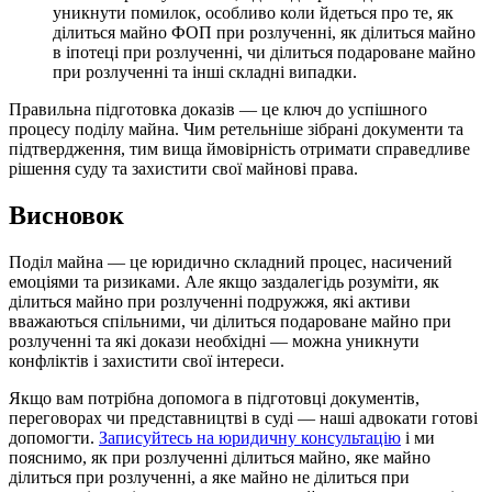
уникнути помилок, особливо коли йдеться про те, як
ділиться майно ФОП при розлученні, як ділиться майно
в іпотеці при розлученні, чи ділиться подароване майно
при розлученні та інші складні випадки.
Правильна підготовка доказів — це ключ до успішного
процесу поділу майна. Чим ретельніше зібрані документи та
підтвердження, тим вища ймовірність отримати справедливе
рішення суду та захистити свої майнові права.
Висновок
Поділ майна — це юридично складний процес, насичений
емоціями та ризиками. Але якщо заздалегідь розуміти, як
ділиться майно при розлученні подружжя, які активи
вважаються спільними, чи ділиться подароване майно при
розлученні та які докази необхідні — можна уникнути
конфліктів і захистити свої інтереси.
Якщо вам потрібна допомога в підготовці документів,
переговорах чи представництві в суді — наші адвокати готові
допомогти.
Записуйтесь на юридичну консультацію
і ми
пояснимо, як при розлученні ділиться майно, яке майно
ділиться при розлученні, а яке майно не ділиться при