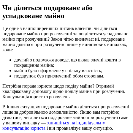
Чи ділиться подароване або
успадковане майно
Це одне з найпоширеніших питань клієнтів: чи ділиться
подароване майно при розлученні та чи ділиться успадковане
майно при розлученні? Закон чітко визначає: ні, подароване
майно ділиться при розлученні лише у виняткових випадках,
коли:
другий з подружжя доведе, що вклав значні кошти в
покращення майна;
майно було оформлене у спільну власність;
подарунок був призначений обом сторонам.
Потрібна порада юриста щодо поділу майна?
Отримай
кваліфіковану допомогу щодо поділу майна при розлученні.
Консультація юриста з розлучень
В інших ситуаціях подароване майно ділиться при розлученні
лише за добровільною домовленістю. Якщо вам потрібно
дізнатись, чи ділиться подароване майно при розлученні саме
у вашому випадку —
запишіться на індивідуальну
консультацію юриста
і він проаналізує вашу ситуацію.