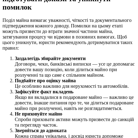
помилок
Поділ майна вимагає уважності, чіткості та документального
підтвердження кожного доводу. Помилки на цьому етапі
можуть призвести до втрати значної частини майна,
затягування процесу чи відмови в позовних вимогах. Щоб
цього уникнути, юристи рекомендують дотримуватися таких
правил:
Заздалегідь збирайте документи
Договори, чеки, банківські виписки — усе це допомагає
довести вашу позицію, коли ділиться майно при
розлученні та що саме є спільним майном.
Подбайте про оцінку майна
Це особливо важливо для нерухомості та автомобілів.
Зафіксуйте факт вкладень
Якщо ви вкладалися в подароване майно — важливо це
довести, інакше питання про те, чи ділиться подароване
майно при розлученні, навіть не розглядатиметься.
Не приховуйте майно
Спроби приховати активи можуть призвести до санкцій
та перегляду часток.
Зверніться до адвоката
Кожна справа унікальна, і досвід юриста допоможе