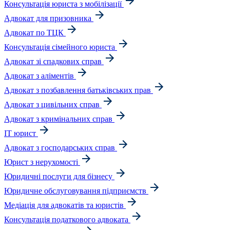
Консультація юриста з мобілізації
Адвокат для призовника
Адвокат по ТЦК
Консультація сімейного юриста
Адвокат зі спадкових справ
Адвокат з аліментів
Адвокат з позбавлення батьківських прав
Адвокат з цивільних справ
Адвокат з кримінальних справ
IT юрист
Адвокат з господарських справ
Юрист з нерухомості
Юридичні послуги для бізнесу
Юридичне обслуговування підприємств
Медіація для адвокатів та юристів
Консультація податкового адвоката