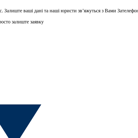
с.
Залиште ваші дані та наші юристи звʼяжуться з Вами
Зателефо
осто залиште заявку