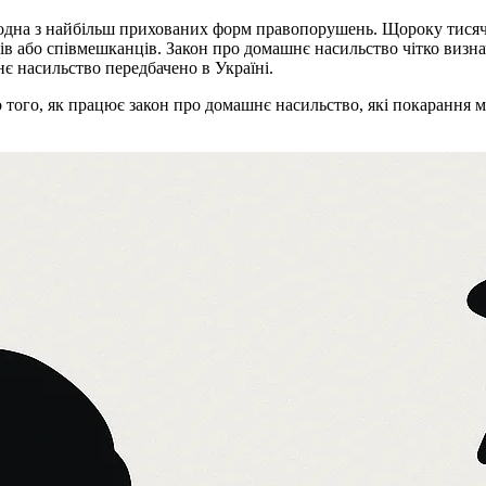
дна з найбільш прихованих форм правопорушень. Щороку тисячі 
ів або співмешканців. Закон про домашнє насильство чітко визнач
нє насильство передбачено в Україні.
 того, як працює закон про домашнє насильство, які покарання 