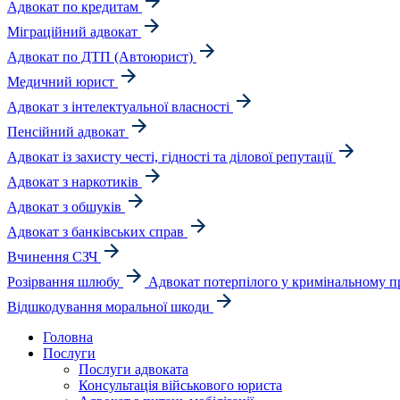
Адвокат по кредитам
Міграційний адвокат
Адвокат по ДТП (Автоюрист)
Медичний юрист
Адвокат з інтелектуальної власності
Пенсійний адвокат
Адвокат із захисту честі, гідності та ділової репутації
Адвокат з наркотиків
Адвокат з обшуків
Адвокат з банківських справ
Вчинення СЗЧ
Розірвання шлюбу
Адвокат потерпілого у кримінальному п
Відшкодування моральної шкоди
Головна
Послуги
Послуги адвоката
Консультація військового юриста