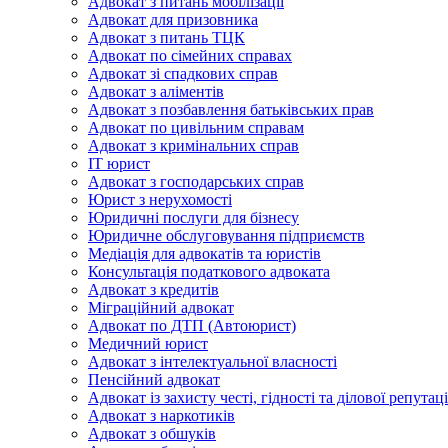
Адвокат з питань мобілізації
Адвокат для призовника
Адвокат з питань ТЦК
Адвокат по сімейних справах
Адвокат зі спадкових справ
Адвокат з аліментів
Адвокат з позбавлення батьківських прав
Адвокат по цивільним справам
Адвокат з кримінальних справ
IT юрист
Адвокат з господарських справ
Юрист з нерухомості
Юридичні послуги для бізнесу
Юридичне обслуговування підприємств
Медіація для адвокатів та юристів
Консультація податкового адвоката
Адвокат з кредитів
Міграційний адвокат
Адвокат по ДТП (Автоюрист)
Медичний юрист
Адвокат з інтелектуальної власності
Пенсійний адвокат
Адвокат із захисту честі, гідності та ділової репутаці
Адвокат з наркотиків
Адвокат з обшуків