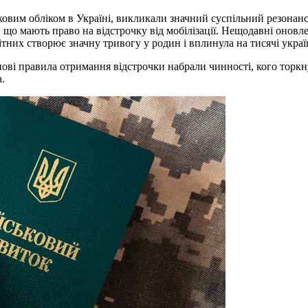
йськовим обліком в Україні, викликали значний суспільний резона
 що мають право на відстрочку від мобілізації. Нещодавні оновл
ітних створює значну тривогу у родин і вплинула на тисячі україн
 нові правила отримання відстрочки набрали чинності, кого торкну
.