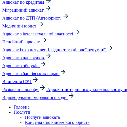
Адвокат по кредитам
Міграційний адвокат
Адвокат по ДТП (Автоюрист)
Медичний юрист
Адвокат з інтелектуальної власності
Пенсійний адвокат
Адвокат із захисту честі, гідності та ділової репутації
Адвокат з наркотиків
Адвокат з обшуків
Адвокат з банківських справ
Вчинення СЗЧ
Розірвання шлюбу
Адвокат потерпілого у кримінальному п
Відшкодування моральної шкоди
Головна
Послуги
Послуги адвоката
Консультація військового юриста