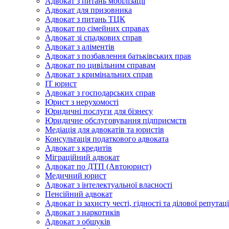
Адвокат з питань мобілізації
Адвокат для призовника
Адвокат з питань ТЦК
Адвокат по сімейних справах
Адвокат зі спадкових справ
Адвокат з аліментів
Адвокат з позбавлення батьківських прав
Адвокат по цивільним справам
Адвокат з кримінальних справ
IT юрист
Адвокат з господарських справ
Юрист з нерухомості
Юридичні послуги для бізнесу
Юридичне обслуговування підприємств
Медіація для адвокатів та юристів
Консультація податкового адвоката
Адвокат з кредитів
Міграційний адвокат
Адвокат по ДТП (Автоюрист)
Медичний юрист
Адвокат з інтелектуальної власності
Пенсійний адвокат
Адвокат із захисту честі, гідності та ділової репутаці
Адвокат з наркотиків
Адвокат з обшуків