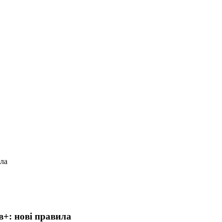
ила
рв+: нові правила