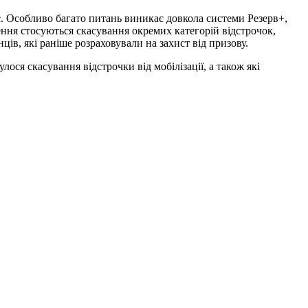
нс. Особливо багато питань виникає довкола системи Резерв+,
ення стосуються скасування окремих категорій відстрочок,
ців, які раніше розраховували на захист від призову.
лося скасування відстрочки від мобілізації, а також які