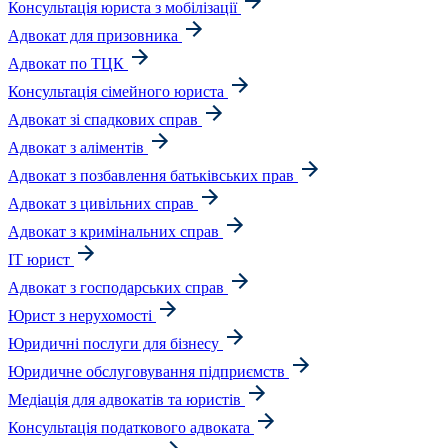
Консультація юриста з мобілізації
Адвокат для призовника
Адвокат по ТЦК
Консультація сімейного юриста
Адвокат зі спадкових справ
Адвокат з аліментів
Адвокат з позбавлення батьківських прав
Адвокат з цивільних справ
Адвокат з кримінальних справ
IT юрист
Адвокат з господарських справ
Юрист з нерухомості
Юридичні послуги для бізнесу
Юридичне обслуговування підприємств
Медіація для адвокатів та юристів
Консультація податкового адвоката