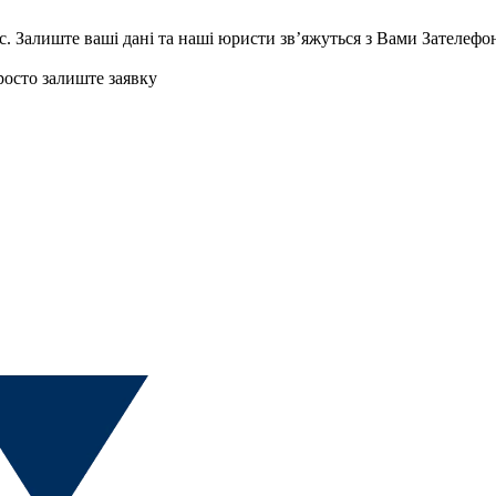
с.
Залиште ваші дані та наші юристи звʼяжуться з Вами
Зателефо
осто залиште заявку