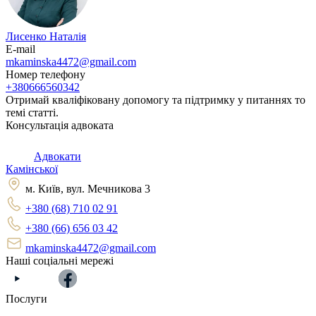
Лисенко Наталія
E-mail
mkaminska4472@gmail.com
Номер телефону
+380666560342
Отримай кваліфіковану допомогу та підтримку у питаннях то
темі статті.
Консультація адвоката
Адвокати
Камінської
м. Київ, вул. Мечникова 3
+380 (68) 710 02 91
+380 (66) 656 03 42
mkaminska4472@gmail.com
Наші соціальні мережі
Послуги