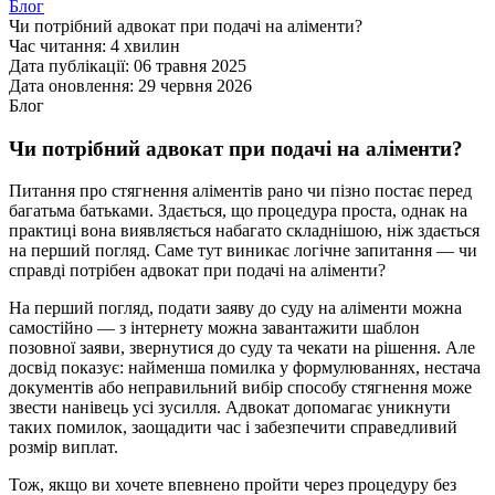
Блог
Чи потрібний адвокат при подачі на аліменти?
Час читання:
4 хвилин
Дата публікації:
06 травня 2025
Дата оновлення:
29 червня 2026
Блог
Чи потрібний адвокат при подачі на аліменти?
Питання про стягнення аліментів рано чи пізно постає перед
багатьма батьками. Здається, що процедура проста, однак на
практиці вона виявляється набагато складнішою, ніж здається
на перший погляд. Саме тут виникає логічне запитання — чи
справді потрібен адвокат при подачі на аліменти?
На перший погляд, подати заяву до суду на аліменти можна
самостійно — з інтернету можна завантажити шаблон
позовної заяви, звернутися до суду та чекати на рішення. Але
досвід показує: найменша помилка у формулюваннях, нестача
документів або неправильний вибір способу стягнення може
звести нанівець усі зусилля. Адвокат допомагає уникнути
таких помилок, заощадити час і забезпечити справедливий
розмір виплат.
Тож, якщо ви хочете впевнено пройти через процедуру без