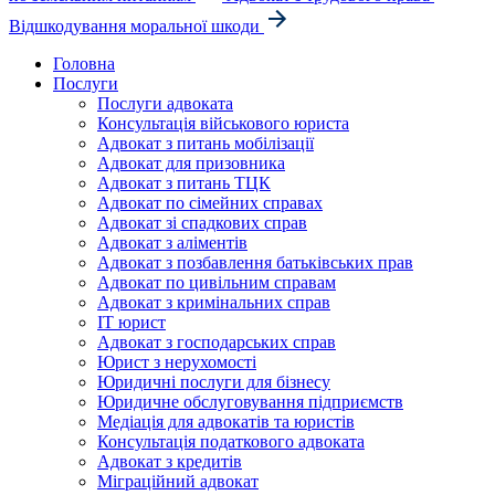
Відшкодування моральної шкоди
Головна
Послуги
Послуги адвоката
Консультація військового юриста
Адвокат з питань мобілізації
Адвокат для призовника
Адвокат з питань ТЦК
Адвокат по сімейних справах
Адвокат зі спадкових справ
Адвокат з аліментів
Адвокат з позбавлення батьківських прав
Адвокат по цивільним справам
Адвокат з кримінальних справ
IT юрист
Адвокат з господарських справ
Юрист з нерухомості
Юридичні послуги для бізнесу
Юридичне обслуговування підприємств
Медіація для адвокатів та юристів
Консультація податкового адвоката
Адвокат з кредитів
Міграційний адвокат