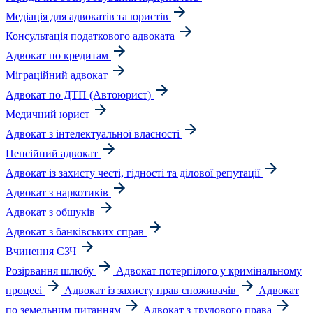
Медіація для адвокатів та юристів
Консультація податкового адвоката
Адвокат по кредитам
Міграційний адвокат
Адвокат по ДТП (Автоюрист)
Медичний юрист
Адвокат з інтелектуальної власності
Пенсійний адвокат
Адвокат із захисту честі, гідності та ділової репутації
Адвокат з наркотиків
Адвокат з обшуків
Адвокат з банківських справ
Вчинення СЗЧ
Розірвання шлюбу
Адвокат потерпілого у кримінальному
процесі
Адвокат із захисту прав споживачів
Адвокат
по земельним питанням
Адвокат з трудового права