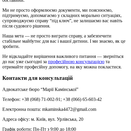
обставини.
Ми не просто оформлюємо документи, ми пояснюємо,
підтримуємо, допомагаємо у складних морально ситуаціях,
супроводжуємо справу “під ключ”, не залишаємо вас навіть
після судового рішення.
Наша мета — не просто виграти справу, а забезпечити
стабільне майбутнє для вас і вашої дитини. І ми знаємо, як це
зробити.
Не відкладайте вирішення важливого питання — зверніться
до нас уже сьогодні за
професійною консультацією
та
отримайте професійну допомогу, на яку можна покластися.
Контакти для консультацій
Адвокатське бюро “Марії Камінської”
Телефон: +38 (068) 71-002-91; +38 (066) 65-603-42
Електронна пошта: mkaminska4472@gmail.com
Адреса офісу: м. Київ, вул. Урлівська, 20
Графік роботи: Пн-Пт з 9:00 до 18:00