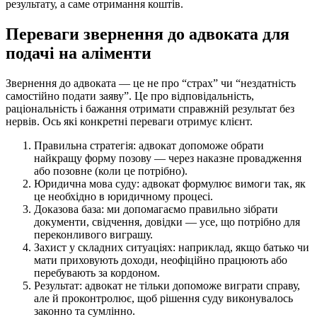
результату, а саме отримання коштів.
Переваги звернення до адвоката для
подачі на аліменти
Звернення до адвоката — це не про “страх” чи “нездатність
самостійно подати заяву”. Це про відповідальність,
раціональність і бажання отримати справжній результат без
нервів. Ось які конкретні переваги отримує клієнт.
Правильна стратегія: адвокат допоможе обрати
найкращу форму позову — через наказне провадження
або позовне (коли це потрібно).
Юридична мова суду: адвокат формулює вимоги так, як
це необхідно в юридичному процесі.
Доказова база: ми допомагаємо правильно зібрати
документи, свідчення, довідки — усе, що потрібно для
переконливого виграшу.
Захист у складних ситуаціях: наприклад, якщо батько чи
мати приховують доходи, неофіційно працюють або
перебувають за кордоном.
Результат: адвокат не тільки допоможе виграти справу,
але й проконтролює, щоб рішення суду виконувалось
законно та сумлінно.