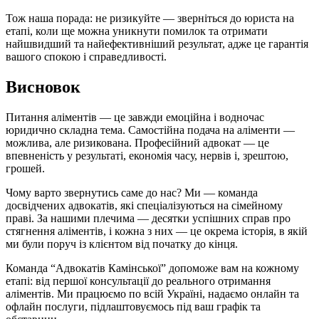
Тож наша порада: не ризикуйте — зверніться до юриста на
етапі, коли ще можна уникнути помилок та отримати
найшвидший та найефективніший результат, адже це гарантія
вашого спокою і справедливості.
Висновок
Питання аліментів — це завжди емоційна і водночас
юридично складна тема. Самостійна подача на аліменти —
можлива, але ризикована. Професійний адвокат — це
впевненість у результаті, економія часу, нервів і, зрештою,
грошей.
Чому варто звернутись саме до нас? Ми — команда
досвідчених адвокатів, які спеціалізуються на сімейному
праві. За нашими плечима — десятки успішних справ про
стягнення аліментів, і кожна з них — це окрема історія, в якій
ми були поруч із клієнтом від початку до кінця.
Команда “Адвокатів Камінської” допоможе вам на кожному
етапі: від першої консультації до реального отримання
аліментів. Ми працюємо по всій Україні, надаємо онлайн та
офлайн послуги, підлаштовуємось під ваш графік та