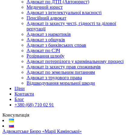
Адвокат по ДТП (Автоюрист)
Медичний юрист
Адвокат з інтелектуальної власності
Пенсійний адвокат
Адвокат із захисту честі, гідності та ділової
репутації
Адвокат з наркотиків
Адвокат з обшуків
Адвокат з банківських справ
Адвокат по СЗЧ
Розірвання шлюбу
Адвокат потерпілого у кримінальному процесі
Адвокат із захисту прав споживачів
Адвокат по земельним питанням
Адвокат з трудового права
Відшкодування моральної шкоди
Ціни
Контакти
Блог
+380 (68) 710 02 91
Консультація
Адвокатське Бюро «Марії Камінської»