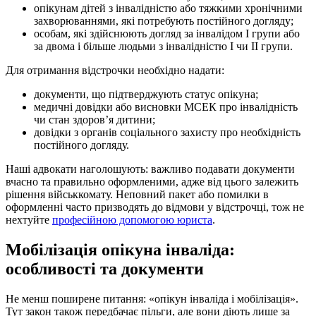
опікунам дітей з інвалідністю або тяжкими хронічними
захворюваннями, які потребують постійного догляду;
особам, які здійснюють догляд за інвалідом І групи або
за двома і більше людьми з інвалідністю І чи ІІ групи.
Для отримання відстрочки необхідно надати:
документи, що підтверджують статус опікуна;
медичні довідки або висновки МСЕК про інвалідність
чи стан здоров’я дитини;
довідки з органів соціального захисту про необхідність
постійного догляду.
Наші адвокати наголошують: важливо подавати документи
вчасно та правильно оформленими, адже від цього залежить
рішення військкомату. Неповний пакет або помилки в
оформленні часто призводять до відмови у відстрочці, тож не
нехтуйте
професійною допомогою юриста
.
Мобілізація опікуна інваліда:
особливості та документи
Не менш поширене питання: «опікун інваліда і мобілізація».
Тут закон також передбачає пільги, але вони діють лише за