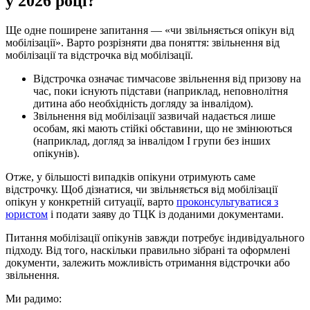
у 2026 році?
Ще одне поширене запитання — «чи звільняється опікун від
мобілізації». Варто розрізняти два поняття: звільнення від
мобілізації та відстрочка від мобілізації.
Відстрочка означає тимчасове звільнення від призову на
час, поки існують підстави (наприклад, неповнолітня
дитина або необхідність догляду за інвалідом).
Звільнення від мобілізації зазвичай надається лише
особам, які мають стійкі обставини, що не змінюються
(наприклад, догляд за інвалідом І групи без інших
опікунів).
Отже, у більшості випадків опікуни отримують саме
відстрочку. Щоб дізнатися, чи звільняється від мобілізації
опікун у конкретній ситуації, варто
проконсультуватися з
юристом
і подати заяву до ТЦК із доданими документами.
Питання мобілізації опікунів завжди потребує індивідуального
підходу. Від того, наскільки правильно зібрані та оформлені
документи, залежить можливість отримання відстрочки або
звільнення.
Ми радимо: