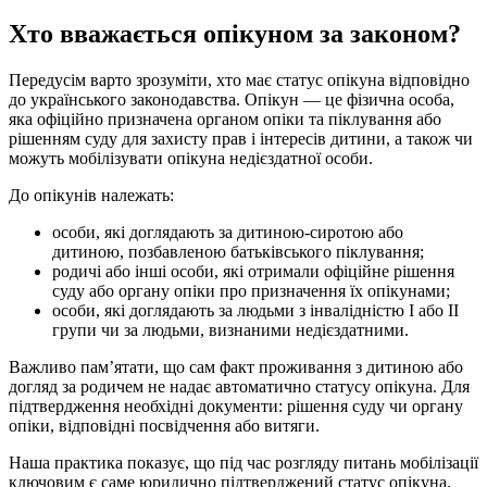
Хто вважається опікуном за законом?
Передусім варто зрозуміти, хто має статус опікуна відповідно
до українського законодавства. Опікун — це фізична особа,
яка офіційно призначена органом опіки та піклування або
рішенням суду для захисту прав і інтересів дитини, а також чи
можуть мобілізувати опікуна недієздатної особи.
До опікунів належать:
особи, які доглядають за дитиною-сиротою або
дитиною, позбавленою батьківського піклування;
родичі або інші особи, які отримали офіційне рішення
суду або органу опіки про призначення їх опікунами;
особи, які доглядають за людьми з інвалідністю І або ІІ
групи чи за людьми, визнаними недієздатними.
Важливо пам’ятати, що сам факт проживання з дитиною або
догляд за родичем не надає автоматично статусу опікуна. Для
підтвердження необхідні документи: рішення суду чи органу
опіки, відповідні посвідчення або витяги.
Наша практика показує, що під час розгляду питань мобілізації
ключовим є саме юридично підтверджений статус опікуна.