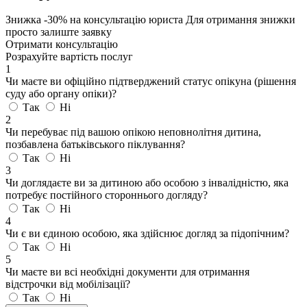
Знижка
-30%
на консультацію юриста
Для отримання знижки
просто залиште заявку
Отримати консультацію
Розрахуйте вартість послуг
1
Чи маєте ви офіційно підтверджений статус опікуна (рішення
суду або органу опіки)?
Так
Ні
2
Чи перебуває під вашою опікою неповнолітня дитина,
позбавлена батьківського піклування?
Так
Ні
3
Чи доглядаєте ви за дитиною або особою з інвалідністю, яка
потребує постійного стороннього догляду?
Так
Ні
4
Чи є ви єдиною особою, яка здійснює догляд за підопічним?
Так
Ні
5
Чи маєте ви всі необхідні документи для отримання
відстрочки від мобілізації?
Так
Ні