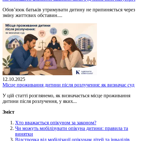
Обов’язок батьків утримувати дитину не припиняється через
зміну життєвих обставин....
12.10.2025
Місце проживання дитини після розлучення: як визначає суд
У цій статті розглянемо, як визначається місце проживання
дитини після розлучення, у яких...
Зміст
Хто вважається опікуном за законом?
Чи можуть мобілізувати опікуна дитини: правила та
винятки
Відстрочка від мобілізації опікунам дітей та інвалідів