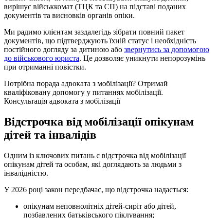
вирішує військкомат (ТЦК та СП) на підставі поданих
документів та висновків органів опіки.
Ми радимо клієнтам заздалегідь зібрати повний пакет
документів, що підтверджують їхній статус і необхідність
постійного догляду за дитиною або
звернутись за допомогою
до військового юриста
. Це дозволяє уникнути непорозумінь
при отриманні повістки.
Потрібна порада адвоката з мобілізації?
Отримай
кваліфіковану допомогу у питаннях мобілізації.
Консультація адвоката з мобілізації
Відстрочка від мобілізації опікунам
дітей та інвалідів
Одним із ключових питань є відстрочка від мобілізації
опікунам дітей та особам, які доглядають за людьми з
інвалідністю.
У 2026 році закон передбачає, що відстрочка надається:
опікунам неповнолітніх дітей-сиріт або дітей,
позбавлених батьківського піклування;