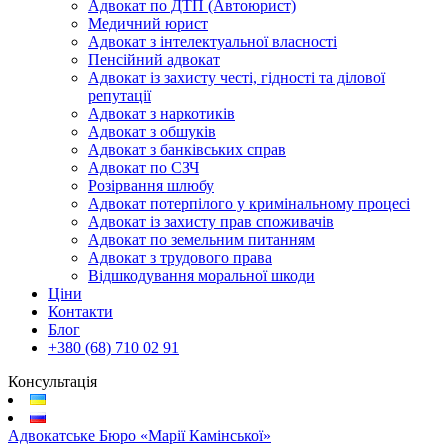
Адвокат по ДТП (Автоюрист)
Медичний юрист
Адвокат з інтелектуальної власності
Пенсійний адвокат
Адвокат із захисту честі, гідності та ділової
репутації
Адвокат з наркотиків
Адвокат з обшуків
Адвокат з банківських справ
Адвокат по СЗЧ
Розірвання шлюбу
Адвокат потерпілого у кримінальному процесі
Адвокат із захисту прав споживачів
Адвокат по земельним питанням
Адвокат з трудового права
Відшкодування моральної шкоди
Ціни
Контакти
Блог
+380 (68) 710 02 91
Консультація
Адвокатське Бюро «Марії Камінської»