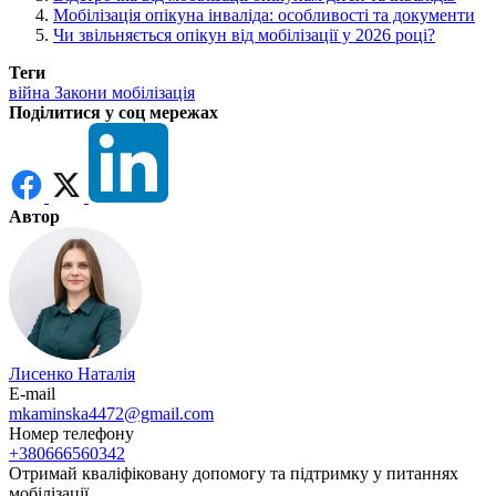
Мобілізація опікуна інваліда: особливості та документи
Чи звільняється опікун від мобілізації у 2026 році?
Теги
війна
Закони
мобілізація
Поділитися у соц мережах
Автор
Лисенко Наталія
E-mail
mkaminska4472@gmail.com
Номер телефону
+380666560342
Отримай кваліфіковану допомогу та підтримку у питаннях
мобілізації.