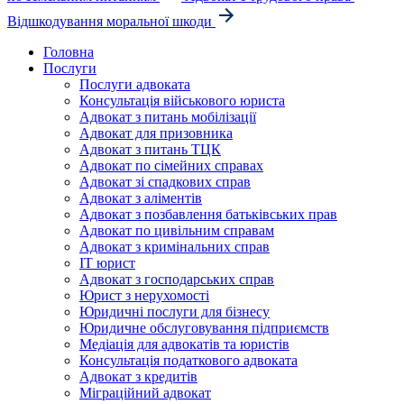
Відшкодування моральної шкоди
Головна
Послуги
Послуги адвоката
Консультація військового юриста
Адвокат з питань мобілізації
Адвокат для призовника
Адвокат з питань ТЦК
Адвокат по сімейних справах
Адвокат зі спадкових справ
Адвокат з аліментів
Адвокат з позбавлення батьківських прав
Адвокат по цивільним справам
Адвокат з кримінальних справ
IT юрист
Адвокат з господарських справ
Юрист з нерухомості
Юридичні послуги для бізнесу
Юридичне обслуговування підприємств
Медіація для адвокатів та юристів
Консультація податкового адвоката
Адвокат з кредитів
Міграційний адвокат