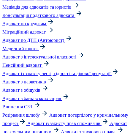
Медіація для адвокатів та юристів
Консультація податкового адвоката
Адвокат по кредитам
Міграційний адвокат
Адвокат по ДТП (Автоюрист)
Медичний юрист
Адвокат з інтелектуальної власності
Пенсійний адвокат
Адвокат із захисту честі, гідності та ділової репутації
Адвокат з наркотиків
Адвокат з обшуків
Адвокат з банківських справ
Вчинення СЗЧ
Розірвання шлюбу
Адвокат потерпілого у кримінальному
процесі
Адвокат із захисту прав споживачів
Адвокат
по земельним питанням
Адвокат з трудового права