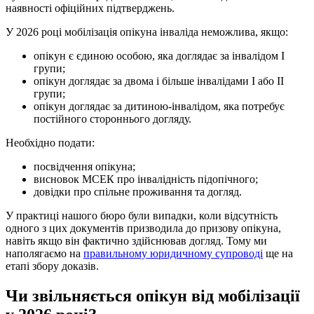
наявності офіційних підтверджень.
У 2026 році мобілізація опікуна інваліда неможлива, якщо:
опікун є єдиною особою, яка доглядає за інвалідом І
групи;
опікун доглядає за двома і більше інвалідами І або ІІ
групи;
опікун доглядає за дитиною-інвалідом, яка потребує
постійного стороннього догляду.
Необхідно подати:
посвідчення опікуна;
висновок МСЕК про інвалідність підопічного;
довідки про спільне проживання та догляд.
У практиці нашого бюро були випадки, коли відсутність
одного з цих документів призводила до призову опікуна,
навіть якщо він фактично здійснював догляд. Тому ми
наполягаємо на
правильному юридичному супроводі
ще на
етапі збору доказів.
Чи звільняється опікун від мобілізації