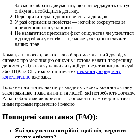
Завчасно зібрати документи, що підтверджують статус
опікуна і необхідність догляду.
Перевірити термін дії посвідчень та довідок.
У разі отримання повістки — негайно звернутися за
юридичною консультацією.
Не намагатися приховати факт опікунства чи ухилятися
від подачі документів — це може ускладнити захист
ваших прав.
Команда нашого адвокатського бюро має значний досвід у
справах про мобілізацію опікунів і готова надати професійну
допомогу: від аналізу вашої ситуації до представництва в суді
або ТЦК та СП, тож запишіться на
первинну юридичну
консультацію
вже зараз.
Головне пам’ятати: навіть у складних умовах воєнного стану
закон захищає права дитини та людей, які потребують догляду.
А наш обов’язок як юристів — допомогти вам скористатися
цими правами правильно і вчасно.
Поширені запитання (FAQ):
Які документи потрібні, щоб підтвердити
статус опікуна?