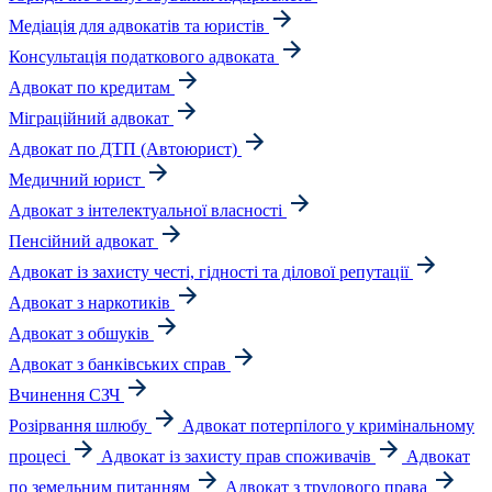
Медіація для адвокатів та юристів
Консультація податкового адвоката
Адвокат по кредитам
Міграційний адвокат
Адвокат по ДТП (Автоюрист)
Медичний юрист
Адвокат з інтелектуальної власності
Пенсійний адвокат
Адвокат із захисту честі, гідності та ділової репутації
Адвокат з наркотиків
Адвокат з обшуків
Адвокат з банківських справ
Вчинення СЗЧ
Розірвання шлюбу
Адвокат потерпілого у кримінальному
процесі
Адвокат із захисту прав споживачів
Адвокат
по земельним питанням
Адвокат з трудового права