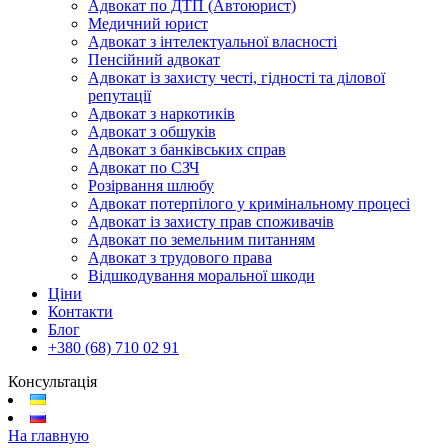
Адвокат по ДТП (Автоюрист)
Медичний юрист
Адвокат з інтелектуальної власності
Пенсійний адвокат
Адвокат із захисту честі, гідності та ділової
репутації
Адвокат з наркотиків
Адвокат з обшуків
Адвокат з банківських справ
Адвокат по СЗЧ
Розірвання шлюбу
Адвокат потерпілого у кримінальному процесі
Адвокат із захисту прав споживачів
Адвокат по земельним питанням
Адвокат з трудового права
Відшкодування моральної шкоди
Ціни
Контакти
Блог
+380 (68) 710 02 91
Консультація
На главную