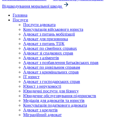
Відшкодування моральної шкоди
Головна
Послуги
Послуги адвоката
Консультація військового юриста
Адвокат з питань мобілізації
Адвокат для призовника
Адвокат з питань ТЦК
Адвокат по сімейних справах
Адвокат зі спадкових справ
Адвокат з аліментів
Адвокат з позбавлення батьківських прав
Адвокат по цивільним справам
Адвокат з кримінальних справ
IT юрист
Адвокат з господарських справ
Юрист з нерухомості
Юридичні послуги для бізнесу
Юридичне обслуговування підприємств
Медіація для адвокатів та юристів
Консультація податкового адвоката
Адвокат з кредитів
Міграційний адвокат