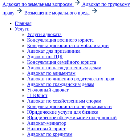
Адвокат по земельным вопросам
Адвокат по трудовому
праву
Возмещение морального вреда
Главная
Услуги
Услуги адвоката
Консультация военного юриста
Консультация юриста по мобилизации
Адвокат для призывника
Адвокат по ТЦК
Консультация семейного юриста
Адвокат по наследственным делам
Адвокат по алиментам
Адвокат по лишению родительских прав
Адвокат по гражданским делам
Уголовный адвокат
IT Юрист
Адвокат по хозяйственным спорам
Консультация юриста по недвижимости
Юридические услуги для бизнеса
Юридическое обслуживание предприятий
Адвокат-медиатор
Налоговый юрист
Адвокат по кредитам