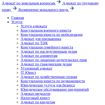
Адвокат по земельным вопросам
Адвокат по трудовому
праву
Возмещение морального вреда
Главная
Услуги
Услуги адвоката
Консультация военного юриста
Консультация юриста по мобилизации
Адвокат для призывника
Адвокат по ТЦК
Консультация семейного юриста
Адвокат по наследственным делам
Адвокат по алиментам
Адвокат по лишению родительских прав
Адвокат по гражданским делам
Уголовный адвокат
IT Юрист
Адвокат по хозяйственным спорам
Консультация юриста по недвижимости
Юридические услуги для бизнеса
Юридическое обслуживание предприятий
Адвокат-медиатор
Налоговый юрист
Адвокат по кредитам