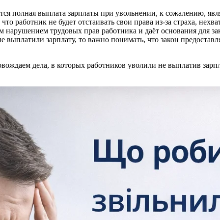
ится полная выплата зарплаты при увольнении, к сожалению, яв
то работник не будет отстаивать свои права из-за страха, нехва
ым нарушением трудовых прав работника и даёт основания для за
и не выплатили зарплату, то важно понимать, что закон предост
овождаем дела, в которых работников уволили не выплатив зарпл