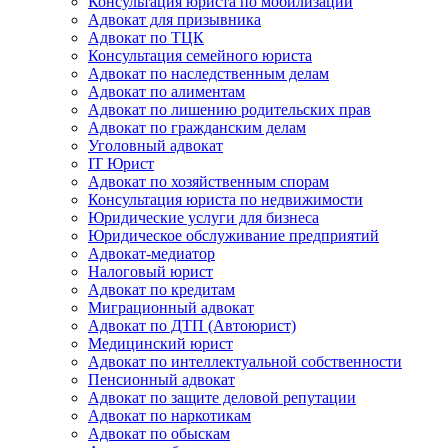
Консультация юриста по мобилизации
Адвокат для призывника
Адвокат по ТЦК
Консультация семейного юриста
Адвокат по наследственным делам
Адвокат по алиментам
Адвокат по лишению родительских прав
Адвокат по гражданским делам
Уголовный адвокат
IT Юрист
Адвокат по хозяйственным спорам
Консультация юриста по недвижимости
Юридические услуги для бизнеса
Юридическое обслуживание предприятий
Адвокат-медиатор
Налоговый юрист
Адвокат по кредитам
Миграционный адвокат
Адвокат по ДТП (Автоюрист)
Медицинский юрист
Адвокат по интеллектуальной собственности
Пенсионный адвокат
Адвокат по защите деловой репутации
Адвокат по наркотикам
Адвокат по обыскам