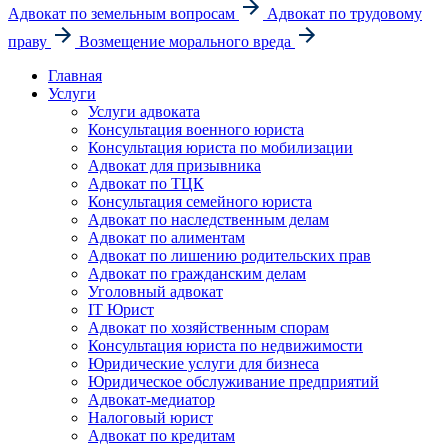
Адвокат по земельным вопросам
Адвокат по трудовому
праву
Возмещение морального вреда
Главная
Услуги
Услуги адвоката
Консультация военного юриста
Консультация юриста по мобилизации
Адвокат для призывника
Адвокат по ТЦК
Консультация семейного юриста
Адвокат по наследственным делам
Адвокат по алиментам
Адвокат по лишению родительских прав
Адвокат по гражданским делам
Уголовный адвокат
IT Юрист
Адвокат по хозяйственным спорам
Консультация юриста по недвижимости
Юридические услуги для бизнеса
Юридическое обслуживание предприятий
Адвокат-медиатор
Налоговый юрист
Адвокат по кредитам