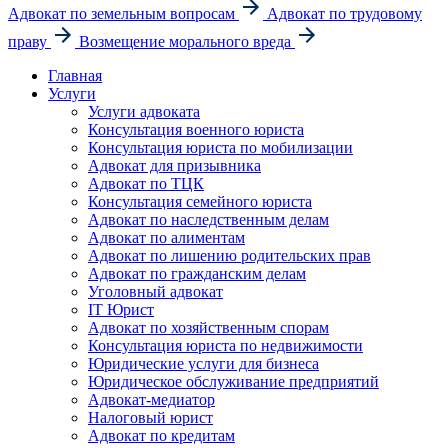
Адвокат по земельным вопросам
Адвокат по трудовому
праву
Возмещение морального вреда
Главная
Услуги
Услуги адвоката
Консультация военного юриста
Консультация юриста по мобилизации
Адвокат для призывника
Адвокат по ТЦК
Консультация семейного юриста
Адвокат по наследственным делам
Адвокат по алиментам
Адвокат по лишению родительских прав
Адвокат по гражданским делам
Уголовный адвокат
IT Юрист
Адвокат по хозяйственным спорам
Консультация юриста по недвижимости
Юридические услуги для бизнеса
Юридическое обслуживание предприятий
Адвокат-медиатор
Налоговый юрист
Адвокат по кредитам