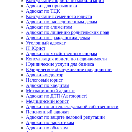
Консультация юриста по мобилизации
Адвокат для призывника
Адвокат по ТЦК
Консультация семейного юриста
Адвокат по наследственным делам
Адвокат по алиментам
Адвокат по лишению родительских прав
Адвокат по гражданским делам
Уголовный адвокат
IT Юрист
Адвокат по хозяйственным спорам
Консультация юриста по недвижимости
Юридические услуги для бизнеса
Юридическое обслуживание предприятий
Адвокат-медиатор
Налоговый юрист
Адвокат по кредитам
Миграционный адвокат
Адвокат по ДТП (Автоюрист)
Медицинский юрист
Адвокат по интеллектуальной собственности
Пенсионный адвокат
Адвокат по защите деловой репутации
Адвокат по наркотикам
Адвокат по обыскам