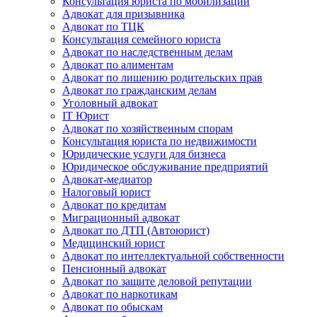
Консультация юриста по мобилизации
Адвокат для призывника
Адвокат по ТЦК
Консультация семейного юриста
Адвокат по наследственным делам
Адвокат по алиментам
Адвокат по лишению родительских прав
Адвокат по гражданским делам
Уголовный адвокат
IT Юрист
Адвокат по хозяйственным спорам
Консультация юриста по недвижимости
Юридические услуги для бизнеса
Юридическое обслуживание предприятий
Адвокат-медиатор
Налоговый юрист
Адвокат по кредитам
Миграционный адвокат
Адвокат по ДТП (Автоюрист)
Медицинский юрист
Адвокат по интеллектуальной собственности
Пенсионный адвокат
Адвокат по защите деловой репутации
Адвокат по наркотикам
Адвокат по обыскам